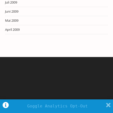
Juli 2009
Juni 2009
Mai 2009
April 2009
Goggle Analytics Opt-Out
Copyright - WordPress Theme by OceanWP