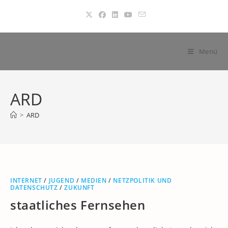
Zum
Inhalt
springen
Menü
ARD
>
ARD
INTERNET
/
JUGEND
/
MEDIEN
/
NETZPOLITIK UND
DATENSCHUTZ
/
ZUKUNFT
staatliches Fernsehen