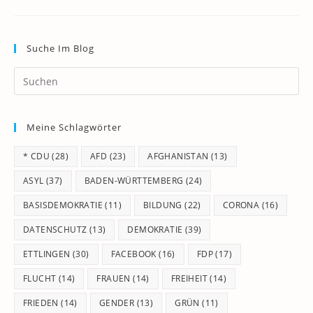
Suche Im Blog
Pr
Es
to
Meine Schlagwörter
clo
th
* CDU
(28)
AFD
(23)
AFGHANISTAN
(13)
se
pan
ASYL
(37)
BADEN-WÜRTTEMBERG
(24)
BASISDEMOKRATIE
(11)
BILDUNG
(22)
CORONA
(16)
DATENSCHUTZ
(13)
DEMOKRATIE
(39)
ETTLINGEN
(30)
FACEBOOK
(16)
FDP
(17)
FLUCHT
(14)
FRAUEN
(14)
FREIHEIT
(14)
FRIEDEN
(14)
GENDER
(13)
GRÜN
(11)