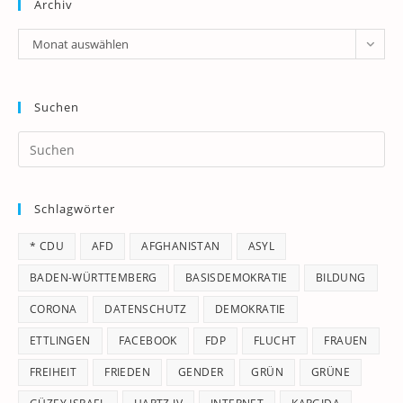
Archiv
Archiv
Monat auswählen
Suchen
Pr
Es
to
Schlagwörter
clo
th
* CDU
AFD
AFGHANISTAN
ASYL
se
pan
BADEN-WÜRTTEMBERG
BASISDEMOKRATIE
BILDUNG
CORONA
DATENSCHUTZ
DEMOKRATIE
ETTLINGEN
FACEBOOK
FDP
FLUCHT
FRAUEN
FREIHEIT
FRIEDEN
GENDER
GRÜN
GRÜNE