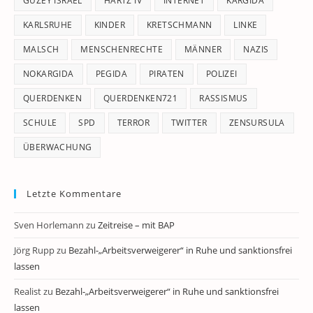
GÜZEY ISRAEL
HARTZ IV
INTERNET
KARGIDA
KARLSRUHE
KINDER
KRETSCHMANN
LINKE
MALSCH
MENSCHENRECHTE
MÄNNER
NAZIS
NOKARGIDA
PEGIDA
PIRATEN
POLIZEI
QUERDENKEN
QUERDENKEN721
RASSISMUS
SCHULE
SPD
TERROR
TWITTER
ZENSURSULA
ÜBERWACHUNG
Letzte Kommentare
Sven Horlemann
zu
Zeitreise – mit BAP
Jörg Rupp
zu
Bezahl-„Arbeitsverweigerer“ in Ruhe und sanktionsfrei
lassen
Realist
zu
Bezahl-„Arbeitsverweigerer“ in Ruhe und sanktionsfrei
lassen