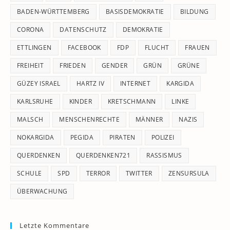
pan
BADEN-WÜRTTEMBERG
BASISDEMOKRATIE
BILDUNG
CORONA
DATENSCHUTZ
DEMOKRATIE
ETTLINGEN
FACEBOOK
FDP
FLUCHT
FRAUEN
FREIHEIT
FRIEDEN
GENDER
GRÜN
GRÜNE
GÜZEY ISRAEL
HARTZ IV
INTERNET
KARGIDA
KARLSRUHE
KINDER
KRETSCHMANN
LINKE
MALSCH
MENSCHENRECHTE
MÄNNER
NAZIS
NOKARGIDA
PEGIDA
PIRATEN
POLIZEI
QUERDENKEN
QUERDENKEN721
RASSISMUS
SCHULE
SPD
TERROR
TWITTER
ZENSURSULA
ÜBERWACHUNG
Letzte Kommentare