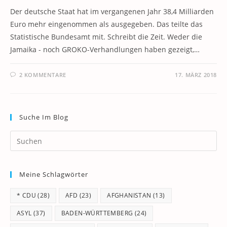
Der deutsche Staat hat im vergangenen Jahr 38,4 Milliarden
Euro mehr eingenommen als ausgegeben. Das teilte das
Statistische Bundesamt mit. Schreibt die Zeit. Weder die
Jamaika - noch GROKO-Verhandlungen haben gezeigt,…
2 KOMMENTARE
17. MÄRZ 2018
Suche Im Blog
Pr
Es
to
Meine Schlagwörter
clo
th
* CDU
(28)
AFD
(23)
AFGHANISTAN
(13)
se
pan
ASYL
(37)
BADEN-WÜRTTEMBERG
(24)