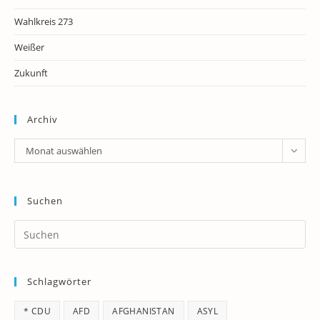
Wahlkreis 273
Weißer
Zukunft
Archiv
Archiv
Monat auswählen
Suchen
Pr
Es
to
Schlagwörter
clo
th
* CDU
AFD
AFGHANISTAN
ASYL
se