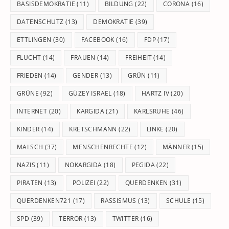
BASISDEMOKRATIE
(11)
BILDUNG
(22)
CORONA
(16)
DATENSCHUTZ
(13)
DEMOKRATIE
(39)
ETTLINGEN
(30)
FACEBOOK
(16)
FDP
(17)
FLUCHT
(14)
FRAUEN
(14)
FREIHEIT
(14)
FRIEDEN
(14)
GENDER
(13)
GRÜN
(11)
GRÜNE
(92)
GÜZEY ISRAEL
(18)
HARTZ IV
(20)
INTERNET
(20)
KARGIDA
(21)
KARLSRUHE
(46)
KINDER
(14)
KRETSCHMANN
(22)
LINKE
(20)
MALSCH
(37)
MENSCHENRECHTE
(12)
MÄNNER
(15)
NAZIS
(11)
NOKARGIDA
(18)
PEGIDA
(22)
PIRATEN
(13)
POLIZEI
(22)
QUERDENKEN
(31)
QUERDENKEN721
(17)
RASSISMUS
(13)
SCHULE
(15)
SPD
(39)
TERROR
(13)
TWITTER
(16)