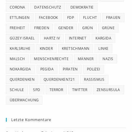
CORONA
DATENSCHUTZ
DEMOKRATIE
ETTLINGEN
FACEBOOK
FDP
FLUCHT
FRAUEN
FREIHEIT
FRIEDEN
GENDER
GRÜN
GRÜNE
GÜZEY ISRAEL
HARTZ IV
INTERNET
KARGIDA
KARLSRUHE
KINDER
KRETSCHMANN
LINKE
MALSCH
MENSCHENRECHTE
MÄNNER
NAZIS
NOKARGIDA
PEGIDA
PIRATEN
POLIZEI
QUERDENKEN
QUERDENKEN721
RASSISMUS
SCHULE
SPD
TERROR
TWITTER
ZENSURSULA
ÜBERWACHUNG
Letzte Kommentare