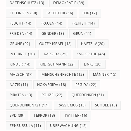
DATENSCHUTZ
(13)
DEMOKRATIE
(39)
ETTLINGEN
(30)
FACEBOOK
(16)
FDP
(17)
FLUCHT
(14)
FRAUEN
(14)
FREIHEIT
(14)
FRIEDEN
(14)
GENDER
(13)
GRÜN
(11)
GRÜNE
(92)
GÜZEY ISRAEL
(18)
HARTZ IV
(20)
INTERNET
(20)
KARGIDA
(21)
KARLSRUHE
(46)
KINDER
(14)
KRETSCHMANN
(22)
LINKE
(20)
MALSCH
(37)
MENSCHENRECHTE
(12)
MÄNNER
(15)
NAZIS
(11)
NOKARGIDA
(18)
PEGIDA
(22)
PIRATEN
(13)
POLIZEI
(22)
QUERDENKEN
(31)
QUERDENKEN721
(17)
RASSISMUS
(13)
SCHULE
(15)
SPD
(39)
TERROR
(13)
TWITTER
(16)
ZENSURSULA
(11)
ÜBERWACHUNG
(12)