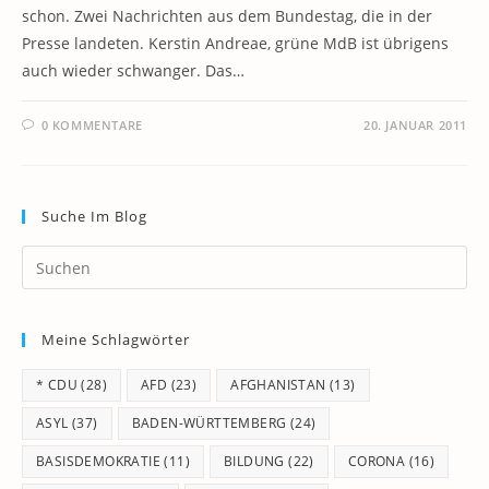
schon. Zwei Nachrichten aus dem Bundestag, die in der
Presse landeten. Kerstin Andreae, grüne MdB ist übrigens
auch wieder schwanger. Das…
0 KOMMENTARE
20. JANUAR 2011
Suche Im Blog
Pr
Es
to
Meine Schlagwörter
clo
th
* CDU
(28)
AFD
(23)
AFGHANISTAN
(13)
se
pan
ASYL
(37)
BADEN-WÜRTTEMBERG
(24)
BASISDEMOKRATIE
(11)
BILDUNG
(22)
CORONA
(16)