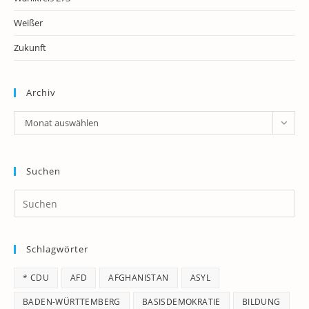
Weißer
Zukunft
Archiv
Archiv
Monat auswählen
Suchen
Pr
Es
to
Schlagwörter
clo
th
* CDU
AFD
AFGHANISTAN
ASYL
se
pan
BADEN-WÜRTTEMBERG
BASISDEMOKRATIE
BILDUNG