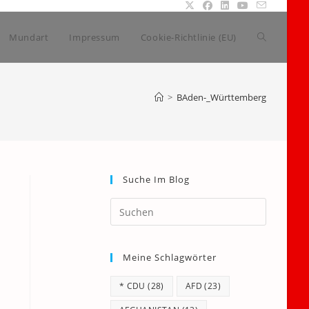
Website-
Mundart
Impressum
Cookie-Richtlinie (EU)
Suche
>
BAden-_Württemberg
umschalte
Suche Im Blog
Press
Escape
to
Meine Schlagwörter
close
the
* CDU
(28)
AFD
(23)
search