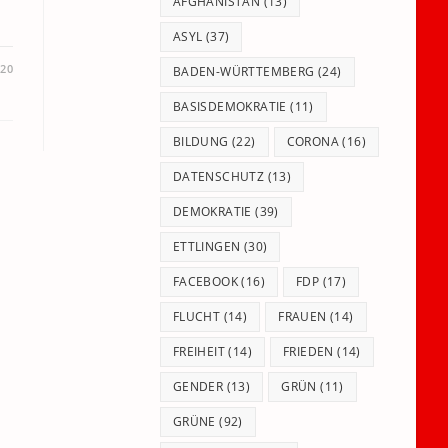
panel.
AFGHANISTAN
(13)
ASYL
(37)
020
BADEN-WÜRTTEMBERG
(24)
BASISDEMOKRATIE
(11)
BILDUNG
(22)
CORONA
(16)
DATENSCHUTZ
(13)
DEMOKRATIE
(39)
ETTLINGEN
(30)
FACEBOOK
(16)
FDP
(17)
FLUCHT
(14)
FRAUEN
(14)
FREIHEIT
(14)
FRIEDEN
(14)
GENDER
(13)
GRÜN
(11)
GRÜNE
(92)