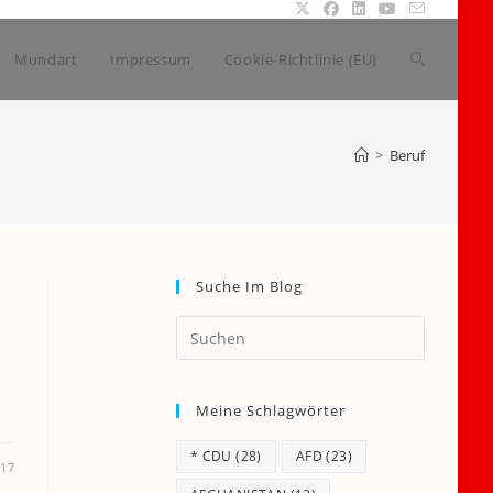
Website-
Mundart
Impressum
Cookie-Richtlinie (EU)
Suche
>
Beruf
umschalte
Suche Im Blog
Press
Escape
to
Meine Schlagwörter
close
the
* CDU
(28)
AFD
(23)
search
017