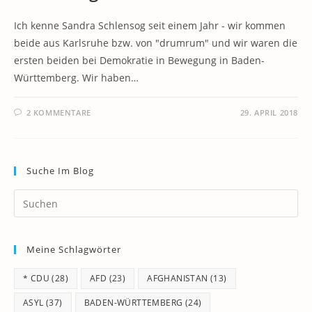
Ich kenne Sandra Schlensog seit einem Jahr - wir kommen
beide aus Karlsruhe bzw. von "drumrum" und wir waren die
ersten beiden bei Demokratie in Bewegung in Baden-
Württemberg. Wir haben…
2 KOMMENTARE
29. APRIL 2018
Suche Im Blog
Pr
Es
to
Meine Schlagwörter
clo
th
* CDU
(28)
AFD
(23)
AFGHANISTAN
(13)
se
pan
ASYL
(37)
BADEN-WÜRTTEMBERG
(24)