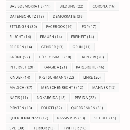
BASISDEMOKRATIE
(11)
BILDUNG
(22)
CORONA
(16)
DATENSCHUTZ
(13)
DEMOKRATIE
(39)
ETTLINGEN
(30)
FACEBOOK
(16)
FDP
(17)
FLUCHT
(14)
FRAUEN
(14)
FREIHEIT
(14)
FRIEDEN
(14)
GENDER
(13)
GRÜN
(11)
GRÜNE
(92)
GÜZEY ISRAEL
(18)
HARTZ IV
(20)
INTERNET
(20)
KARGIDA
(21)
KARLSRUHE
(46)
KINDER
(14)
KRETSCHMANN
(22)
LINKE
(20)
MALSCH
(37)
MENSCHENRECHTE
(12)
MÄNNER
(15)
NAZIS
(11)
NOKARGIDA
(18)
PEGIDA
(22)
PIRATEN
(13)
POLIZEI
(22)
QUERDENKEN
(31)
QUERDENKEN721
(17)
RASSISMUS
(13)
SCHULE
(15)
SPD
(39)
TERROR
(13)
TWITTER
(16)