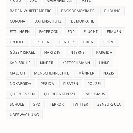
* CDU
AFD
AFGHANISTAN
ASYL
se
pan
BADEN-WÜRTTEMBERG
BASISDEMOKRATIE
BILDUNG
CORONA
DATENSCHUTZ
DEMOKRATIE
ETTLINGEN
FACEBOOK
FDP
FLUCHT
FRAUEN
FREIHEIT
FRIEDEN
GENDER
GRÜN
GRÜNE
GÜZEY ISRAEL
HARTZ IV
INTERNET
KARGIDA
KARLSRUHE
KINDER
KRETSCHMANN
LINKE
MALSCH
MENSCHENRECHTE
MÄNNER
NAZIS
NOKARGIDA
PEGIDA
PIRATEN
POLIZEI
QUERDENKEN
QUERDENKEN721
RASSISMUS
SCHULE
SPD
TERROR
TWITTER
ZENSURSULA
ÜBERWACHUNG