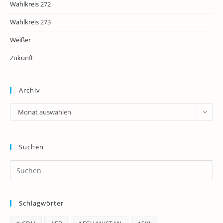
Wahlkreis 272
Wahlkreis 273
Weißer
Zukunft
Archiv
Archiv
Monat auswählen
Suchen
Pr
Es
to
Schlagwörter
clo
th