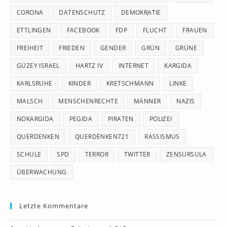
CORONA
DATENSCHUTZ
DEMOKRATIE
ETTLINGEN
FACEBOOK
FDP
FLUCHT
FRAUEN
FREIHEIT
FRIEDEN
GENDER
GRÜN
GRÜNE
GÜZEY ISRAEL
HARTZ IV
INTERNET
KARGIDA
KARLSRUHE
KINDER
KRETSCHMANN
LINKE
MALSCH
MENSCHENRECHTE
MÄNNER
NAZIS
NOKARGIDA
PEGIDA
PIRATEN
POLIZEI
QUERDENKEN
QUERDENKEN721
RASSISMUS
SCHULE
SPD
TERROR
TWITTER
ZENSURSULA
ÜBERWACHUNG
Letzte Kommentare