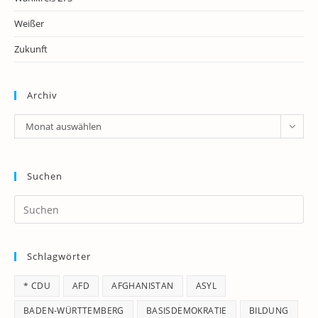
Weißer
Zukunft
Archiv
Archiv
Monat auswählen
Suchen
Pr
Es
to
Schlagwörter
clo
th
* CDU
AFD
AFGHANISTAN
ASYL
se
pan
BADEN-WÜRTTEMBERG
BASISDEMOKRATIE
BILDUNG