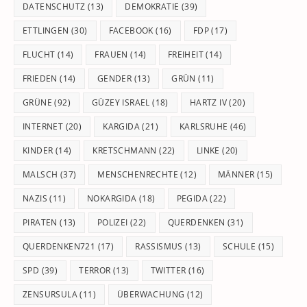
DATENSCHUTZ
(13)
DEMOKRATIE
(39)
ETTLINGEN
(30)
FACEBOOK
(16)
FDP
(17)
FLUCHT
(14)
FRAUEN
(14)
FREIHEIT
(14)
FRIEDEN
(14)
GENDER
(13)
GRÜN
(11)
GRÜNE
(92)
GÜZEY ISRAEL
(18)
HARTZ IV
(20)
INTERNET
(20)
KARGIDA
(21)
KARLSRUHE
(46)
KINDER
(14)
KRETSCHMANN
(22)
LINKE
(20)
MALSCH
(37)
MENSCHENRECHTE
(12)
MÄNNER
(15)
NAZIS
(11)
NOKARGIDA
(18)
PEGIDA
(22)
PIRATEN
(13)
POLIZEI
(22)
QUERDENKEN
(31)
QUERDENKEN721
(17)
RASSISMUS
(13)
SCHULE
(15)
SPD
(39)
TERROR
(13)
TWITTER
(16)
ZENSURSULA
(11)
ÜBERWACHUNG
(12)