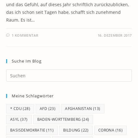
und das Gefühl, auf dieses Jahr schriftlich zurückzublicken,
das ich schon seit Tagen habe, schafft sich zunehmend
Raum. Es ist…
1 KOMMENTAR
16. DEZEMBER 2017
Suche Im Blog
Pr
Es
to
Meine Schlagwörter
clo
th
* CDU
(28)
AFD
(23)
AFGHANISTAN
(13)
se
pan
ASYL
(37)
BADEN-WÜRTTEMBERG
(24)
BASISDEMOKRATIE
(11)
BILDUNG
(22)
CORONA
(16)