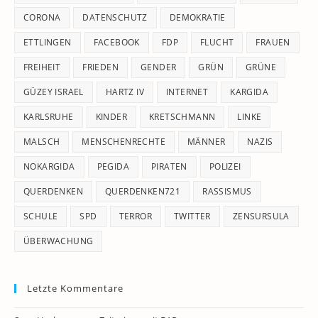
CORONA
DATENSCHUTZ
DEMOKRATIE
ETTLINGEN
FACEBOOK
FDP
FLUCHT
FRAUEN
FREIHEIT
FRIEDEN
GENDER
GRÜN
GRÜNE
GÜZEY ISRAEL
HARTZ IV
INTERNET
KARGIDA
KARLSRUHE
KINDER
KRETSCHMANN
LINKE
MALSCH
MENSCHENRECHTE
MÄNNER
NAZIS
NOKARGIDA
PEGIDA
PIRATEN
POLIZEI
QUERDENKEN
QUERDENKEN721
RASSISMUS
SCHULE
SPD
TERROR
TWITTER
ZENSURSULA
ÜBERWACHUNG
Letzte Kommentare