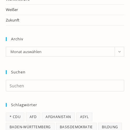
Weißer
Zukunft
Archiv
Archiv
Monat auswählen
Suchen
Pr
Es
to
Schlagwörter
clo
th
* CDU
AFD
AFGHANISTAN
ASYL
se
pan
BADEN-WÜRTTEMBERG
BASISDEMOKRATIE
BILDUNG