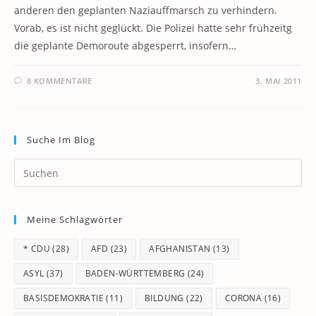
anderen den geplanten Naziauffmarsch zu verhindern.
Vorab, es ist nicht geglückt. Die Polizei hatte sehr frühzeitg
die geplante Demoroute abgesperrt, insofern…
8 KOMMENTARE
3. MAI 2011
Suche Im Blog
Pr
Es
to
Meine Schlagwörter
clo
th
* CDU
(28)
AFD
(23)
AFGHANISTAN
(13)
se
pan
ASYL
(37)
BADEN-WÜRTTEMBERG
(24)
BASISDEMOKRATIE
(11)
BILDUNG
(22)
CORONA
(16)