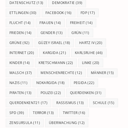
DATENSCHUTZ
(13)
DEMOKRATIE
(39)
ETTLINGEN
(30)
FACEBOOK
(16)
FDP
(17)
FLUCHT
(14)
FRAUEN
(14)
FREIHEIT
(14)
FRIEDEN
(14)
GENDER
(13)
GRÜN
(11)
GRÜNE
(92)
GÜZEY ISRAEL
(18)
HARTZ IV
(20)
INTERNET
(20)
KARGIDA
(21)
KARLSRUHE
(46)
KINDER
(14)
KRETSCHMANN
(22)
LINKE
(20)
MALSCH
(37)
MENSCHENRECHTE
(12)
MÄNNER
(15)
NAZIS
(11)
NOKARGIDA
(18)
PEGIDA
(22)
PIRATEN
(13)
POLIZEI
(22)
QUERDENKEN
(31)
QUERDENKEN721
(17)
RASSISMUS
(13)
SCHULE
(15)
SPD
(39)
TERROR
(13)
TWITTER
(16)
ZENSURSULA
(11)
ÜBERWACHUNG
(12)