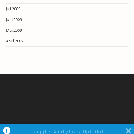
Juli 2009
Juni 2009
Mai 2009
April 2009
Goggle Analytics Opt-Out
Copyright - WordPress Theme by OceanWP