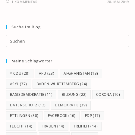
1 KOMMENTAR
28. MAI 2019
Suche Im Blog
Pr
Es
to
Meine Schlagwörter
clo
th
* CDU
(28)
AFD
(23)
AFGHANISTAN
(13)
se
pan
ASYL
(37)
BADEN-WÜRTTEMBERG
(24)
BASISDEMOKRATIE
(11)
BILDUNG
(22)
CORONA
(16)
DATENSCHUTZ
(13)
DEMOKRATIE
(39)
ETTLINGEN
(30)
FACEBOOK
(16)
FDP
(17)
FLUCHT
(14)
FRAUEN
(14)
FREIHEIT
(14)