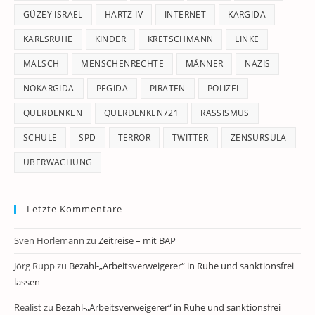
GÜZEY ISRAEL
HARTZ IV
INTERNET
KARGIDA
KARLSRUHE
KINDER
KRETSCHMANN
LINKE
MALSCH
MENSCHENRECHTE
MÄNNER
NAZIS
NOKARGIDA
PEGIDA
PIRATEN
POLIZEI
QUERDENKEN
QUERDENKEN721
RASSISMUS
SCHULE
SPD
TERROR
TWITTER
ZENSURSULA
ÜBERWACHUNG
Letzte Kommentare
Sven Horlemann
zu
Zeitreise – mit BAP
Jörg Rupp
zu
Bezahl-„Arbeitsverweigerer“ in Ruhe und sanktionsfrei
lassen
Realist
zu
Bezahl-„Arbeitsverweigerer“ in Ruhe und sanktionsfrei