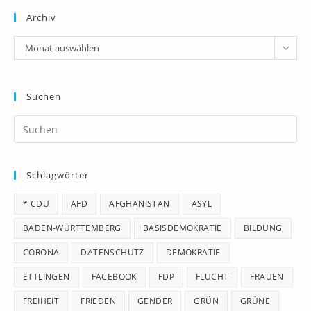
Archiv
Archiv
Monat auswählen
Suchen
Pr
Es
to
Schlagwörter
clo
th
* CDU
AFD
AFGHANISTAN
ASYL
se
pan
BADEN-WÜRTTEMBERG
BASISDEMOKRATIE
BILDUNG
CORONA
DATENSCHUTZ
DEMOKRATIE
ETTLINGEN
FACEBOOK
FDP
FLUCHT
FRAUEN
FREIHEIT
FRIEDEN
GENDER
GRÜN
GRÜNE