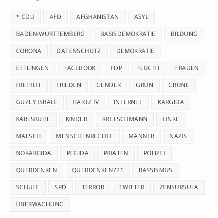
th
* CDU
AFD
AFGHANISTAN
ASYL
se
pan
BADEN-WÜRTTEMBERG
BASISDEMOKRATIE
BILDUNG
CORONA
DATENSCHUTZ
DEMOKRATIE
ETTLINGEN
FACEBOOK
FDP
FLUCHT
FRAUEN
FREIHEIT
FRIEDEN
GENDER
GRÜN
GRÜNE
GÜZEY ISRAEL
HARTZ IV
INTERNET
KARGIDA
KARLSRUHE
KINDER
KRETSCHMANN
LINKE
MALSCH
MENSCHENRECHTE
MÄNNER
NAZIS
NOKARGIDA
PEGIDA
PIRATEN
POLIZEI
QUERDENKEN
QUERDENKEN721
RASSISMUS
SCHULE
SPD
TERROR
TWITTER
ZENSURSULA
ÜBERWACHUNG