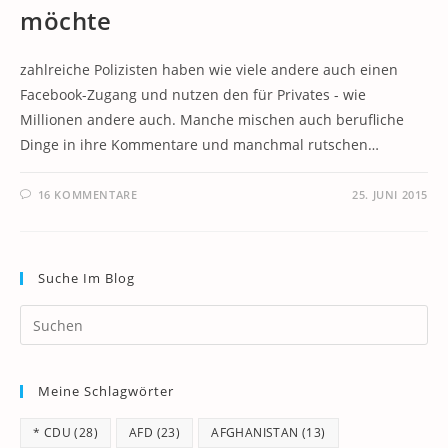
möchte
zahlreiche Polizisten haben wie viele andere auch einen
Facebook-Zugang und nutzen den für Privates - wie
Millionen andere auch. Manche mischen auch berufliche
Dinge in ihre Kommentare und manchmal rutschen…
16 KOMMENTARE
25. JUNI 2015
Suche Im Blog
Pr
Es
to
Meine Schlagwörter
clo
th
* CDU
(28)
AFD
(23)
AFGHANISTAN
(13)
se