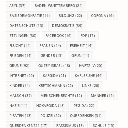
pan
ASYL
(37)
BADEN-WÜRTTEMBERG
(24)
BASISDEMOKRATIE
(11)
BILDUNG
(22)
CORONA
(16)
DATENSCHUTZ
(13)
DEMOKRATIE
(39)
ETTLINGEN
(30)
FACEBOOK
(16)
FDP
(17)
FLUCHT
(14)
FRAUEN
(14)
FREIHEIT
(14)
FRIEDEN
(14)
GENDER
(13)
GRÜN
(11)
GRÜNE
(92)
GÜZEY ISRAEL
(18)
HARTZ IV
(20)
INTERNET
(20)
KARGIDA
(21)
KARLSRUHE
(46)
KINDER
(14)
KRETSCHMANN
(22)
LINKE
(20)
MALSCH
(37)
MENSCHENRECHTE
(12)
MÄNNER
(15)
NAZIS
(11)
NOKARGIDA
(18)
PEGIDA
(22)
PIRATEN
(13)
POLIZEI
(22)
QUERDENKEN
(31)
QUERDENKEN721
(17)
RASSISMUS
(13)
SCHULE
(15)