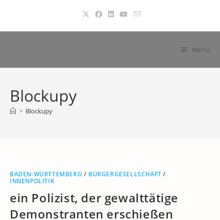
Zum
Inhalt
springen
Menü
Blockupy
>
Blockupy
BADEN-WÜRTTEMBERG
/
BÜRGERGESELLSCHAFT
/
INNENPOLITIK
ein Polizist, der gewalttätige
Demonstranten erschießen