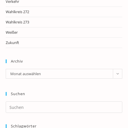
Verkehr
Wahlkreis 272
Wahlkreis 273
Weißer
Zukunft
Archiv
Archiv
Monat auswählen
Suchen
Pr
Es
to
Schlagwörter
clo