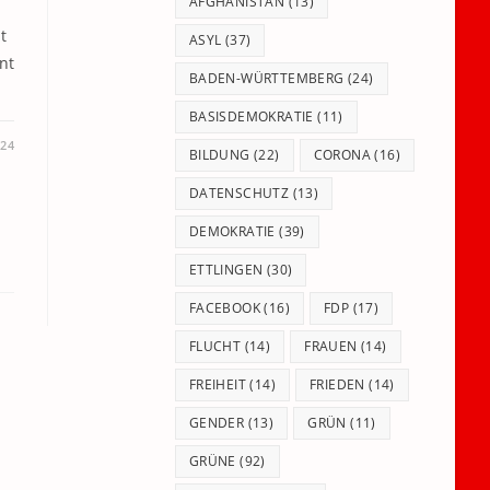
panel.
AFGHANISTAN
(13)
t
ASYL
(37)
hnt
BADEN-WÜRTTEMBERG
(24)
BASISDEMOKRATIE
(11)
024
BILDUNG
(22)
CORONA
(16)
DATENSCHUTZ
(13)
DEMOKRATIE
(39)
ETTLINGEN
(30)
FACEBOOK
(16)
FDP
(17)
FLUCHT
(14)
FRAUEN
(14)
FREIHEIT
(14)
FRIEDEN
(14)
GENDER
(13)
GRÜN
(11)
GRÜNE
(92)