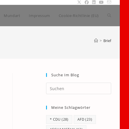
Website-
Mundart
Impressum
Cookie-Richtlinie (EU)
Suche
>
Brief
umschalte
Suche Im Blog
Press
Escape
to
Meine Schlagwörter
close
the
* CDU
(28)
AFD
(23)
search