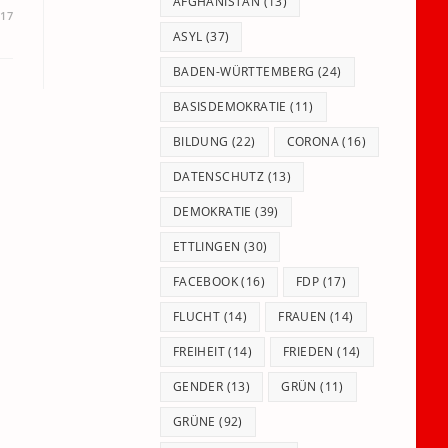
panel.
AFGHANISTAN
(13)
017
ASYL
(37)
BADEN-WÜRTTEMBERG
(24)
BASISDEMOKRATIE
(11)
BILDUNG
(22)
CORONA
(16)
DATENSCHUTZ
(13)
DEMOKRATIE
(39)
ETTLINGEN
(30)
FACEBOOK
(16)
FDP
(17)
FLUCHT
(14)
FRAUEN
(14)
FREIHEIT
(14)
FRIEDEN
(14)
GENDER
(13)
GRÜN
(11)
GRÜNE
(92)