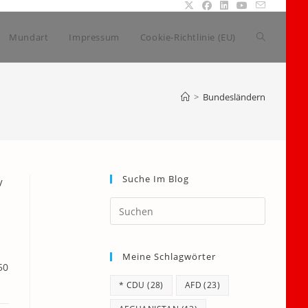
Website-
Mundart
Impressum
Cookie-Richtlinie (EU)
Suche
>
Bundesländern
umschalte
Suche Im Blog
/
Press
Escape
to
Meine Schlagwörter
close
50
the
* CDU
(28)
AFD
(23)
search