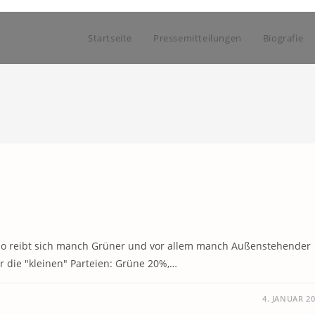
Startseite
Pressemitteilungen
Biografie
 so reibt sich manch Grüner und vor allem manch Außenstehender
r die "kleinen" Parteien: Grüne 20%,…
4. JANUAR 2