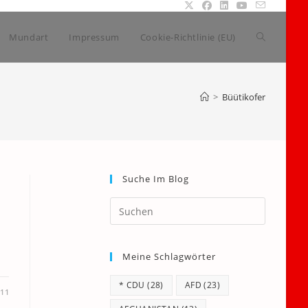
Website-
Mundart
Impressum
Cookie-Richtlinie (EU)
Suche
>
Büütikofer
umschalte
Suche Im Blog
Press
Escape
to
Meine Schlagwörter
close
the
* CDU
(28)
AFD
(23)
search
011