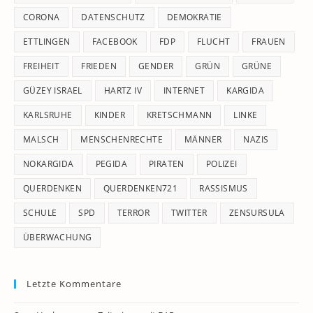
CORONA
DATENSCHUTZ
DEMOKRATIE
ETTLINGEN
FACEBOOK
FDP
FLUCHT
FRAUEN
FREIHEIT
FRIEDEN
GENDER
GRÜN
GRÜNE
GÜZEY ISRAEL
HARTZ IV
INTERNET
KARGIDA
KARLSRUHE
KINDER
KRETSCHMANN
LINKE
MALSCH
MENSCHENRECHTE
MÄNNER
NAZIS
NOKARGIDA
PEGIDA
PIRATEN
POLIZEI
QUERDENKEN
QUERDENKEN721
RASSISMUS
SCHULE
SPD
TERROR
TWITTER
ZENSURSULA
ÜBERWACHUNG
Letzte Kommentare