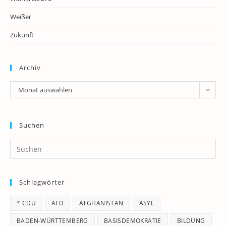
Weißer
Zukunft
Archiv
Archiv
Monat auswählen
Suchen
Pr
Es
to
Schlagwörter
clo
th
* CDU
AFD
AFGHANISTAN
ASYL
se
pan
BADEN-WÜRTTEMBERG
BASISDEMOKRATIE
BILDUNG