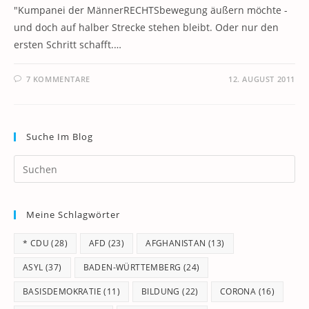
"Kumpanei der MännerRECHTSbewegung äußern möchte -
und doch auf halber Strecke stehen bleibt. Oder nur den
ersten Schritt schafft.…
7 KOMMENTARE
12. AUGUST 2011
Suche Im Blog
Pr
Es
to
Meine Schlagwörter
clo
th
* CDU
(28)
AFD
(23)
AFGHANISTAN
(13)
se
pan
ASYL
(37)
BADEN-WÜRTTEMBERG
(24)
BASISDEMOKRATIE
(11)
BILDUNG
(22)
CORONA
(16)