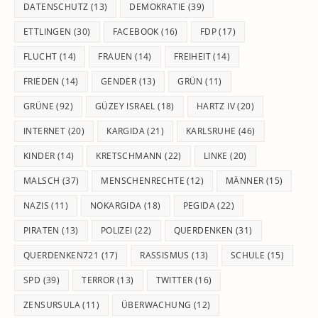
DATENSCHUTZ
(13)
DEMOKRATIE
(39)
ETTLINGEN
(30)
FACEBOOK
(16)
FDP
(17)
FLUCHT
(14)
FRAUEN
(14)
FREIHEIT
(14)
FRIEDEN
(14)
GENDER
(13)
GRÜN
(11)
GRÜNE
(92)
GÜZEY ISRAEL
(18)
HARTZ IV
(20)
INTERNET
(20)
KARGIDA
(21)
KARLSRUHE
(46)
KINDER
(14)
KRETSCHMANN
(22)
LINKE
(20)
MALSCH
(37)
MENSCHENRECHTE
(12)
MÄNNER
(15)
NAZIS
(11)
NOKARGIDA
(18)
PEGIDA
(22)
PIRATEN
(13)
POLIZEI
(22)
QUERDENKEN
(31)
QUERDENKEN721
(17)
RASSISMUS
(13)
SCHULE
(15)
SPD
(39)
TERROR
(13)
TWITTER
(16)
ZENSURSULA
(11)
ÜBERWACHUNG
(12)