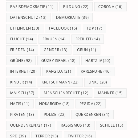
BASISDEMOKRATIE
(11)
BILDUNG
(22)
CORONA
(16)
DATENSCHUTZ
(13)
DEMOKRATIE
(39)
ETTLINGEN
(30)
FACEBOOK
(16)
FDP
(17)
FLUCHT
(14)
FRAUEN
(14)
FREIHEIT
(14)
FRIEDEN
(14)
GENDER
(13)
GRÜN
(11)
GRÜNE
(92)
GÜZEY ISRAEL
(18)
HARTZ IV
(20)
INTERNET
(20)
KARGIDA
(21)
KARLSRUHE
(46)
KINDER
(14)
KRETSCHMANN
(22)
LINKE
(20)
MALSCH
(37)
MENSCHENRECHTE
(12)
MÄNNER
(15)
NAZIS
(11)
NOKARGIDA
(18)
PEGIDA
(22)
PIRATEN
(13)
POLIZEI
(22)
QUERDENKEN
(31)
QUERDENKEN721
(17)
RASSISMUS
(13)
SCHULE
(15)
SPD
(39)
TERROR
(13)
TWITTER
(16)