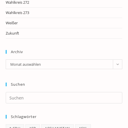
Wahlkreis 272
Wahlkreis 273
Weißer
Zukunft
Archiv
Archiv
Monat auswählen
Suchen
Pr
Es
to
Schlagwörter
clo
th