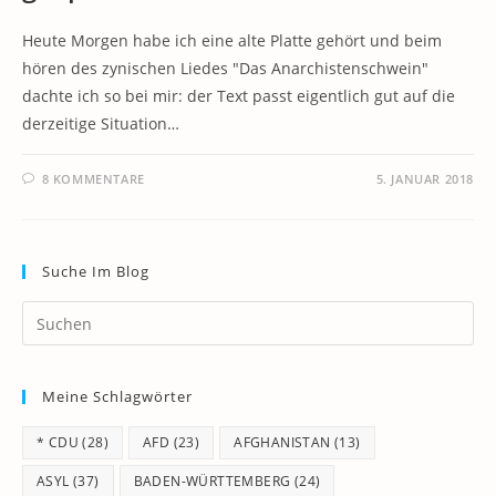
Heute Morgen habe ich eine alte Platte gehört und beim
hören des zynischen Liedes "Das Anarchistenschwein"
dachte ich so bei mir: der Text passt eigentlich gut auf die
derzeitige Situation…
8 KOMMENTARE
5. JANUAR 2018
Suche Im Blog
Pr
Es
to
Meine Schlagwörter
clo
th
* CDU
(28)
AFD
(23)
AFGHANISTAN
(13)
se
pan
ASYL
(37)
BADEN-WÜRTTEMBERG
(24)