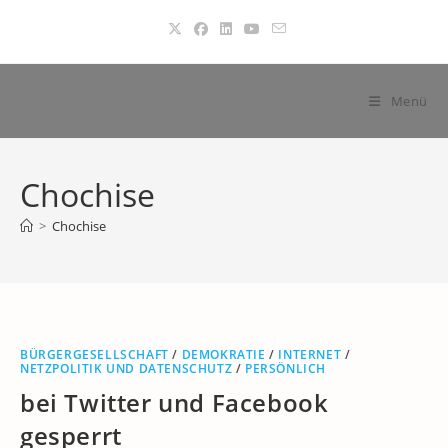
Zum
Inhalt
springen
Menü
Chochise
>
Chochise
BÜRGERGESELLSCHAFT
/
DEMOKRATIE
/
INTERNET
/
NETZPOLITIK UND DATENSCHUTZ
/
PERSÖNLICH
bei Twitter und Facebook
gesperrt