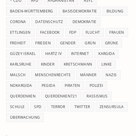
* CDU
AFD
AFGHANISTAN
ASYL
se
pan
BADEN-WÜRTTEMBERG
BASISDEMOKRATIE
BILDUNG
CORONA
DATENSCHUTZ
DEMOKRATIE
ETTLINGEN
FACEBOOK
FDP
FLUCHT
FRAUEN
FREIHEIT
FRIEDEN
GENDER
GRÜN
GRÜNE
GÜZEY ISRAEL
HARTZ IV
INTERNET
KARGIDA
KARLSRUHE
KINDER
KRETSCHMANN
LINKE
MALSCH
MENSCHENRECHTE
MÄNNER
NAZIS
NOKARGIDA
PEGIDA
PIRATEN
POLIZEI
QUERDENKEN
QUERDENKEN721
RASSISMUS
SCHULE
SPD
TERROR
TWITTER
ZENSURSULA
ÜBERWACHUNG