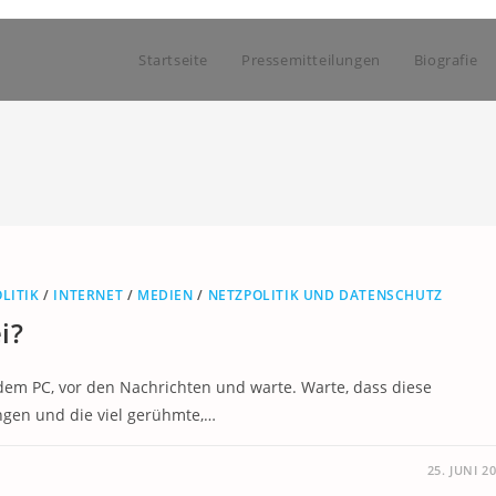
Startseite
Pressemitteilungen
Biografie
LITIK
/
INTERNET
/
MEDIEN
/
NETZPOLITIK UND DATENSCHUTZ
i?
 dem PC, vor den Nachrichten und warte. Warte, dass diese
gen und die viel gerühmte,…
25. JUNI 2