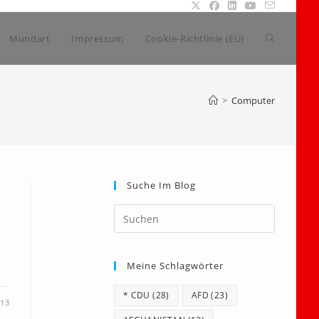
Website-
Mundart
Impressum
Cookie-Richtlinie (EU)
Suche
>
Computer
umschalte
Suche Im Blog
Press
Escape
to
Meine Schlagwörter
close
the
* CDU
(28)
AFD
(23)
search
013