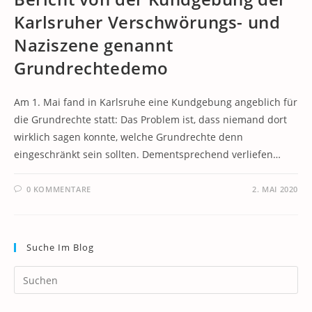
Karlsruher Verschwörungs- und
Naziszene genannt
Grundrechtedemo
Am 1. Mai fand in Karlsruhe eine Kundgebung angeblich für
die Grundrechte statt: Das Problem ist, dass niemand dort
wirklich sagen konnte, welche Grundrechte denn
eingeschränkt sein sollten. Dementsprechend verliefen…
0 KOMMENTARE
2. MAI 2020
Suche Im Blog
Pr
Es
to