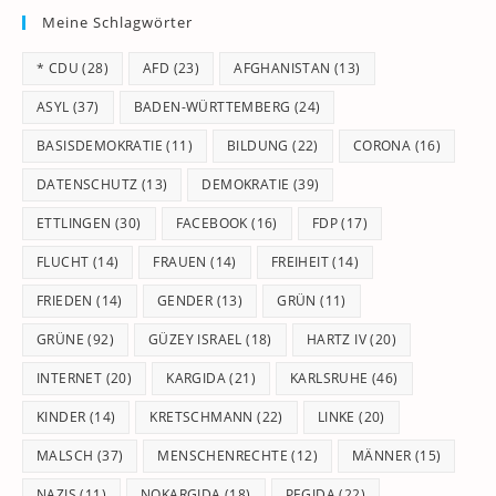
Meine Schlagwörter
clo
th
* CDU
(28)
AFD
(23)
AFGHANISTAN
(13)
se
pan
ASYL
(37)
BADEN-WÜRTTEMBERG
(24)
BASISDEMOKRATIE
(11)
BILDUNG
(22)
CORONA
(16)
DATENSCHUTZ
(13)
DEMOKRATIE
(39)
ETTLINGEN
(30)
FACEBOOK
(16)
FDP
(17)
FLUCHT
(14)
FRAUEN
(14)
FREIHEIT
(14)
FRIEDEN
(14)
GENDER
(13)
GRÜN
(11)
GRÜNE
(92)
GÜZEY ISRAEL
(18)
HARTZ IV
(20)
INTERNET
(20)
KARGIDA
(21)
KARLSRUHE
(46)
KINDER
(14)
KRETSCHMANN
(22)
LINKE
(20)
MALSCH
(37)
MENSCHENRECHTE
(12)
MÄNNER
(15)
NAZIS
(11)
NOKARGIDA
(18)
PEGIDA
(22)