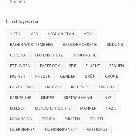
Es
to
Schlagwörter
clo
th
* CDU
AFD
AFGHANISTAN
ASYL
se
pan
BADEN-WÜRTTEMBERG
BASISDEMOKRATIE
BILDUNG
CORONA
DATENSCHUTZ
DEMOKRATIE
ETTLINGEN
FACEBOOK
FDP
FLUCHT
FRAUEN
FREIHEIT
FRIEDEN
GENDER
GRÜN
GRÜNE
GÜZEY ISRAEL
HARTZ IV
INTERNET
KARGIDA
KARLSRUHE
KINDER
KRETSCHMANN
LINKE
MALSCH
MENSCHENRECHTE
MÄNNER
NAZIS
NOKARGIDA
PEGIDA
PIRATEN
POLIZEI
QUERDENKEN
QUERDENKEN721
RASSISMUS