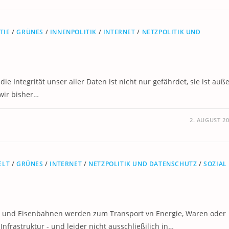
TIE
/
GRÜNES
/
INNENPOLITIK
/
INTERNET
/
NETZPOLITIK UND
ie Integrität unser aller Daten ist nicht nur gefährdet, sie ist auß
 wir bisher…
2. AUGUST 2
ELT
/
GRÜNES
/
INTERNET
/
NETZPOLITIK UND DATENSCHUTZ
/
SOZIAL
üsse und Eisenbahnen werden zum Transport vn Energie, Waren oder
Infrastruktur - und leider nicht ausschließilich in…