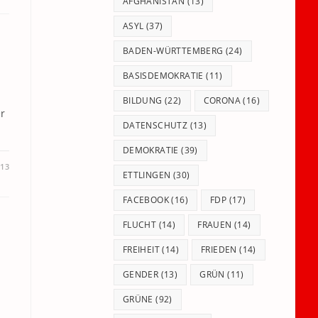
panel.
AFGHANISTAN
(13)
ASYL
(37)
BADEN-WÜRTTEMBERG
(24)
BASISDEMOKRATIE
(11)
BILDUNG
(22)
CORONA
(16)
er
DATENSCHUTZ
(13)
DEMOKRATIE
(39)
013
ETTLINGEN
(30)
FACEBOOK
(16)
FDP
(17)
FLUCHT
(14)
FRAUEN
(14)
FREIHEIT
(14)
FRIEDEN
(14)
GENDER
(13)
GRÜN
(11)
GRÜNE
(92)