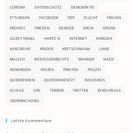
CORONA
DATENSCHUTZ
DEMOKRATIE
ETTLINGEN
FACEBOOK
FDP
FLUCHT
FRAUEN
FREIHEIT
FRIEDEN
GENDER
GRÜN
GRÜNE
GÜZEY ISRAEL
HARTZ IV
INTERNET
KARGIDA
KARLSRUHE
KINDER
KRETSCHMANN
LINKE
MALSCH
MENSCHENRECHTE
MÄNNER
NAZIS
NOKARGIDA
PEGIDA
PIRATEN
POLIZEI
QUERDENKEN
QUERDENKEN721
RASSISMUS
SCHULE
SPD
TERROR
TWITTER
ZENSURSULA
ÜBERWACHUNG
Letzte Kommentare