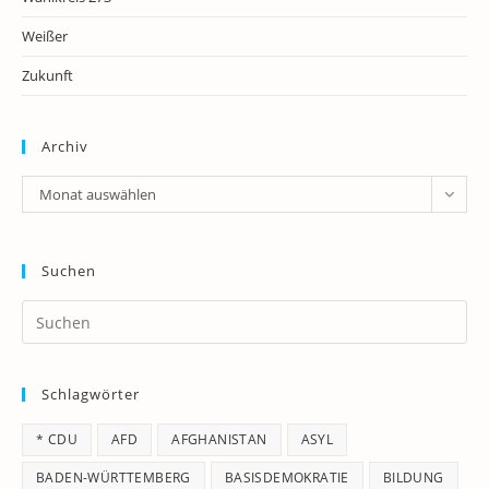
Weißer
Zukunft
Archiv
Archiv
Monat auswählen
Suchen
Pr
Es
to
Schlagwörter
clo
th
* CDU
AFD
AFGHANISTAN
ASYL
se
pan
BADEN-WÜRTTEMBERG
BASISDEMOKRATIE
BILDUNG