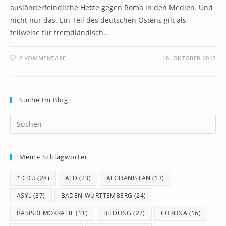
ausländerfeindliche Hetze gegen Roma in den Medien. Und
nicht nur das. Ein Teil des deutschen Ostens gilt als
teilweise für fremdländisch…
2 KOMMENTARE
18. OKTOBER 2012
Suche Im Blog
Pr
Es
to
Meine Schlagwörter
clo
th
* CDU
(28)
AFD
(23)
AFGHANISTAN
(13)
se
pan
ASYL
(37)
BADEN-WÜRTTEMBERG
(24)
BASISDEMOKRATIE
(11)
BILDUNG
(22)
CORONA
(16)