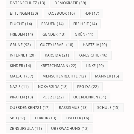
DATENSCHUTZ
(13)
DEMOKRATIE
(39)
ETTLINGEN
(30)
FACEBOOK
(16)
FDP
(17)
FLUCHT
(14)
FRAUEN
(14)
FREIHEIT
(14)
FRIEDEN
(14)
GENDER
(13)
GRÜN
(11)
GRÜNE
(92)
GÜZEY ISRAEL
(18)
HARTZ IV
(20)
INTERNET
(20)
KARGIDA
(21)
KARLSRUHE
(46)
KINDER
(14)
KRETSCHMANN
(22)
LINKE
(20)
MALSCH
(37)
MENSCHENRECHTE
(12)
MÄNNER
(15)
NAZIS
(11)
NOKARGIDA
(18)
PEGIDA
(22)
PIRATEN
(13)
POLIZEI
(22)
QUERDENKEN
(31)
QUERDENKEN721
(17)
RASSISMUS
(13)
SCHULE
(15)
SPD
(39)
TERROR
(13)
TWITTER
(16)
ZENSURSULA
(11)
ÜBERWACHUNG
(12)