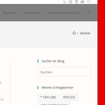
Website-
Mundart
Impressum
Cookie-Richtlinie (EU)
Suche
>
Duchac
umschalte
Suche Im Blog
Press
Escape
to
,
Meine Schlagwörter
close
the
* CDU
(28)
AFD
(23)
search
018