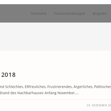
Startseite
Pressemitteilungen
Biografie
s 2018
nd Schlechtes, ERfreuliches, Frustrierendes, Ärgerliches, Politisches
er Brand des Nachbarhauses Anfang November.…
24. DEZEMBER 2