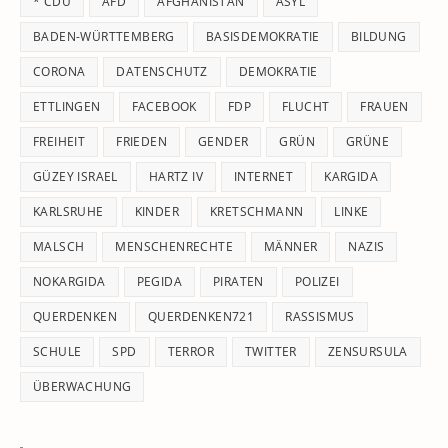
* CDU
AFD
AFGHANISTAN
ASYL
se
pan
BADEN-WÜRTTEMBERG
BASISDEMOKRATIE
BILDUNG
CORONA
DATENSCHUTZ
DEMOKRATIE
ETTLINGEN
FACEBOOK
FDP
FLUCHT
FRAUEN
FREIHEIT
FRIEDEN
GENDER
GRÜN
GRÜNE
GÜZEY ISRAEL
HARTZ IV
INTERNET
KARGIDA
KARLSRUHE
KINDER
KRETSCHMANN
LINKE
MALSCH
MENSCHENRECHTE
MÄNNER
NAZIS
NOKARGIDA
PEGIDA
PIRATEN
POLIZEI
QUERDENKEN
QUERDENKEN721
RASSISMUS
SCHULE
SPD
TERROR
TWITTER
ZENSURSULA
ÜBERWACHUNG