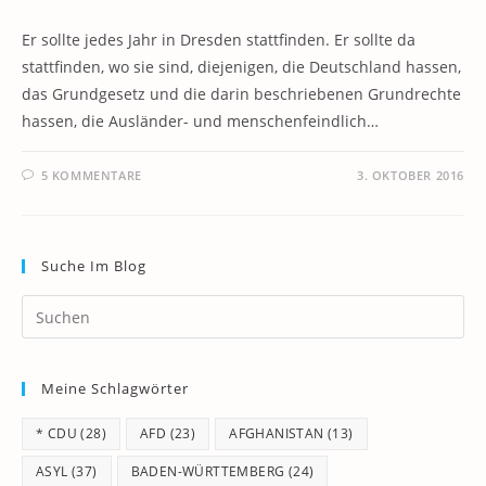
Er sollte jedes Jahr in Dresden stattfinden. Er sollte da
stattfinden, wo sie sind, diejenigen, die Deutschland hassen,
das Grundgesetz und die darin beschriebenen Grundrechte
hassen, die Ausländer- und menschenfeindlich…
5 KOMMENTARE
3. OKTOBER 2016
Suche Im Blog
Pr
Es
to
Meine Schlagwörter
clo
th
* CDU
(28)
AFD
(23)
AFGHANISTAN
(13)
se
pan
ASYL
(37)
BADEN-WÜRTTEMBERG
(24)