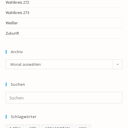
Wahlkreis 272
Wahlkreis 273
Weißer
Zukunft
Archiv
Archiv
Monat auswählen
Suchen
Pr
Es
to
Schlagwörter
clo
th