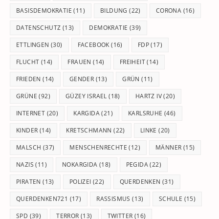
BASISDEMOKRATIE
(11)
BILDUNG
(22)
CORONA
(16)
DATENSCHUTZ
(13)
DEMOKRATIE
(39)
ETTLINGEN
(30)
FACEBOOK
(16)
FDP
(17)
FLUCHT
(14)
FRAUEN
(14)
FREIHEIT
(14)
FRIEDEN
(14)
GENDER
(13)
GRÜN
(11)
GRÜNE
(92)
GÜZEY ISRAEL
(18)
HARTZ IV
(20)
INTERNET
(20)
KARGIDA
(21)
KARLSRUHE
(46)
KINDER
(14)
KRETSCHMANN
(22)
LINKE
(20)
MALSCH
(37)
MENSCHENRECHTE
(12)
MÄNNER
(15)
NAZIS
(11)
NOKARGIDA
(18)
PEGIDA
(22)
PIRATEN
(13)
POLIZEI
(22)
QUERDENKEN
(31)
QUERDENKEN721
(17)
RASSISMUS
(13)
SCHULE
(15)
SPD
(39)
TERROR
(13)
TWITTER
(16)