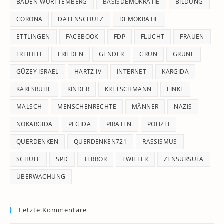
pan
BADEN-WÜRTTEMBERG
BASISDEMOKRATIE
BILDUNG
CORONA
DATENSCHUTZ
DEMOKRATIE
ETTLINGEN
FACEBOOK
FDP
FLUCHT
FRAUEN
FREIHEIT
FRIEDEN
GENDER
GRÜN
GRÜNE
GÜZEY ISRAEL
HARTZ IV
INTERNET
KARGIDA
KARLSRUHE
KINDER
KRETSCHMANN
LINKE
MALSCH
MENSCHENRECHTE
MÄNNER
NAZIS
NOKARGIDA
PEGIDA
PIRATEN
POLIZEI
QUERDENKEN
QUERDENKEN721
RASSISMUS
SCHULE
SPD
TERROR
TWITTER
ZENSURSULA
ÜBERWACHUNG
Letzte Kommentare