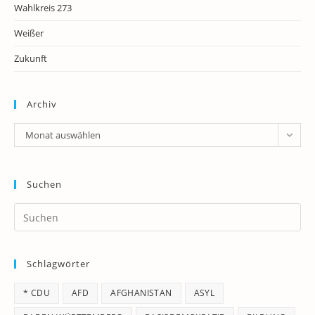
Wahlkreis 273
Weißer
Zukunft
Archiv
Archiv
Monat auswählen
Suchen
Pr
Es
to
Schlagwörter
clo
th
* CDU
AFD
AFGHANISTAN
ASYL
se