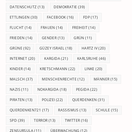
DATENSCHUTZ
(13)
DEMOKRATIE
(39)
ETTLINGEN
(30)
FACEBOOK
(16)
FDP
(17)
FLUCHT
(14)
FRAUEN
(14)
FREIHEIT
(14)
FRIEDEN
(14)
GENDER
(13)
GRÜN
(11)
GRÜNE
(92)
GÜZEY ISRAEL
(18)
HARTZ IV
(20)
INTERNET
(20)
KARGIDA
(21)
KARLSRUHE
(46)
KINDER
(14)
KRETSCHMANN
(22)
LINKE
(20)
MALSCH
(37)
MENSCHENRECHTE
(12)
MÄNNER
(15)
NAZIS
(11)
NOKARGIDA
(18)
PEGIDA
(22)
PIRATEN
(13)
POLIZEI
(22)
QUERDENKEN
(31)
QUERDENKEN721
(17)
RASSISMUS
(13)
SCHULE
(15)
SPD
(39)
TERROR
(13)
TWITTER
(16)
ZENSURSULA
(11)
ÜBERWACHUNG
(12)