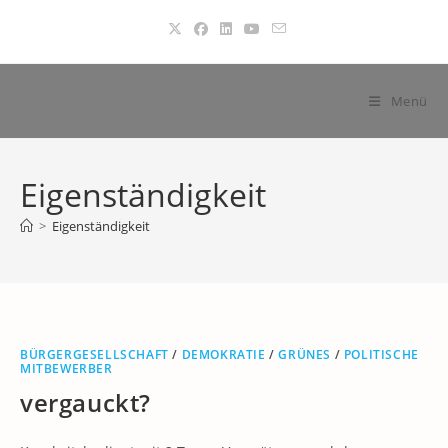
Zum
Inhalt
springen
Menü
Eigenständigkeit
>
Eigenständigkeit
BÜRGERGESELLSCHAFT
/
DEMOKRATIE
/
GRÜNES
/
POLITISCHE
MITBEWERBER
vergauckt?