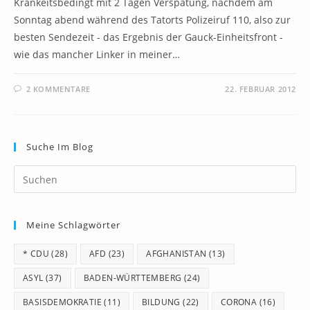
Krankeitsbedingt mit 2 Tagen Verspätung, nachdem am
Sonntag abend während des Tatorts Polizeiruf 110, also zur
besten Sendezeit - das Ergebnis der Gauck-Einheitsfront -
wie das mancher Linker in meiner…
2 KOMMENTARE
22. FEBRUAR 2012
Suche Im Blog
Pr
Es
to
Meine Schlagwörter
clo
th
* CDU
(28)
AFD
(23)
AFGHANISTAN
(13)
se
pan
ASYL
(37)
BADEN-WÜRTTEMBERG
(24)
BASISDEMOKRATIE
(11)
BILDUNG
(22)
CORONA
(16)