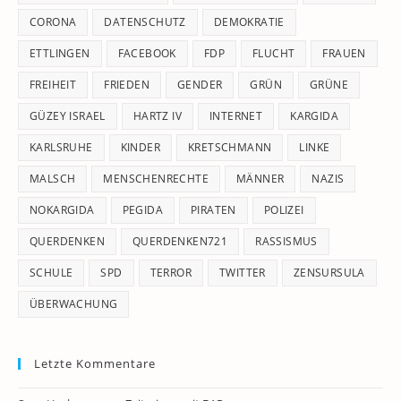
CORONA
DATENSCHUTZ
DEMOKRATIE
ETTLINGEN
FACEBOOK
FDP
FLUCHT
FRAUEN
FREIHEIT
FRIEDEN
GENDER
GRÜN
GRÜNE
GÜZEY ISRAEL
HARTZ IV
INTERNET
KARGIDA
KARLSRUHE
KINDER
KRETSCHMANN
LINKE
MALSCH
MENSCHENRECHTE
MÄNNER
NAZIS
NOKARGIDA
PEGIDA
PIRATEN
POLIZEI
QUERDENKEN
QUERDENKEN721
RASSISMUS
SCHULE
SPD
TERROR
TWITTER
ZENSURSULA
ÜBERWACHUNG
Letzte Kommentare