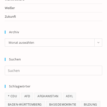
Weißer
Zukunft
Archiv
Archiv
Monat auswählen
Suchen
Pr
Es
to
Schlagwörter
clo
th
* CDU
AFD
AFGHANISTAN
ASYL
se
pan
BADEN-WÜRTTEMBERG
BASISDEMOKRATIE
BILDUNG