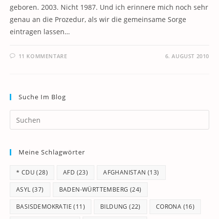
geboren. 2003. Nicht 1987. Und ich erinnere mich noch sehr
genau an die Prozedur, als wir die gemeinsame Sorge
eintragen lassen…
11 KOMMENTARE
6. AUGUST 2010
Suche Im Blog
Pr
Es
to
Meine Schlagwörter
clo
th
* CDU
(28)
AFD
(23)
AFGHANISTAN
(13)
se
pan
ASYL
(37)
BADEN-WÜRTTEMBERG
(24)
BASISDEMOKRATIE
(11)
BILDUNG
(22)
CORONA
(16)