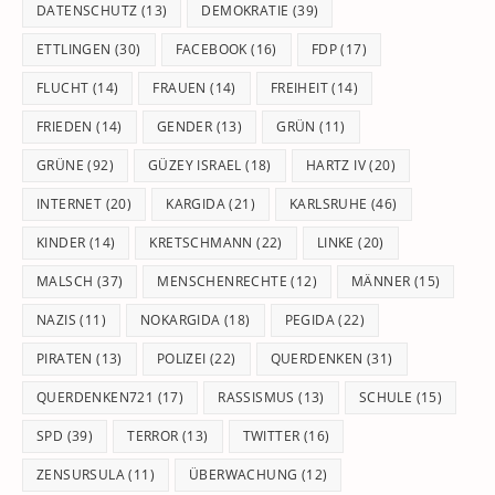
DATENSCHUTZ
(13)
DEMOKRATIE
(39)
ETTLINGEN
(30)
FACEBOOK
(16)
FDP
(17)
FLUCHT
(14)
FRAUEN
(14)
FREIHEIT
(14)
FRIEDEN
(14)
GENDER
(13)
GRÜN
(11)
GRÜNE
(92)
GÜZEY ISRAEL
(18)
HARTZ IV
(20)
INTERNET
(20)
KARGIDA
(21)
KARLSRUHE
(46)
KINDER
(14)
KRETSCHMANN
(22)
LINKE
(20)
MALSCH
(37)
MENSCHENRECHTE
(12)
MÄNNER
(15)
NAZIS
(11)
NOKARGIDA
(18)
PEGIDA
(22)
PIRATEN
(13)
POLIZEI
(22)
QUERDENKEN
(31)
QUERDENKEN721
(17)
RASSISMUS
(13)
SCHULE
(15)
SPD
(39)
TERROR
(13)
TWITTER
(16)
ZENSURSULA
(11)
ÜBERWACHUNG
(12)