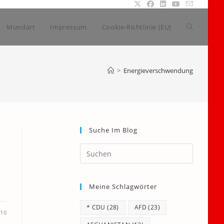
Website-
Mundart
Impressum
Cookie-Richtlinie (EU)
Suche
>
Energieverschwendung
umschalte
Suche Im Blog
Press
Escape
to
Meine Schlagwörter
close
the
* CDU
(28)
AFD
(23)
search
010