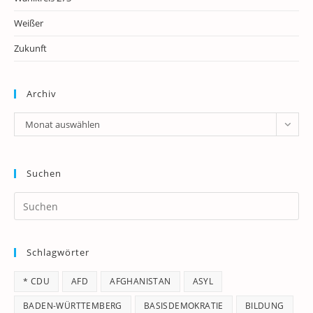
Weißer
Zukunft
Archiv
Archiv
Monat auswählen
Suchen
Pr
Es
to
Schlagwörter
clo
th
* CDU
AFD
AFGHANISTAN
ASYL
se
pan
BADEN-WÜRTTEMBERG
BASISDEMOKRATIE
BILDUNG