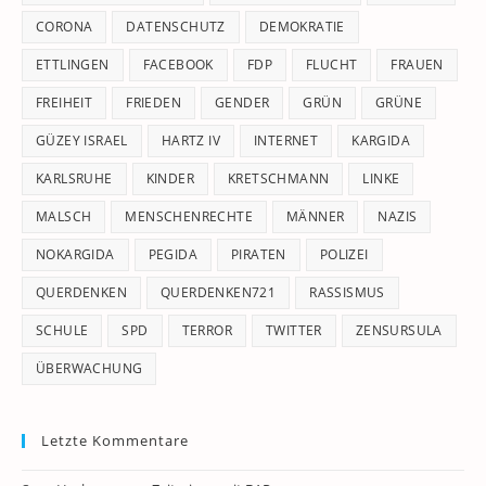
CORONA
DATENSCHUTZ
DEMOKRATIE
ETTLINGEN
FACEBOOK
FDP
FLUCHT
FRAUEN
FREIHEIT
FRIEDEN
GENDER
GRÜN
GRÜNE
GÜZEY ISRAEL
HARTZ IV
INTERNET
KARGIDA
KARLSRUHE
KINDER
KRETSCHMANN
LINKE
MALSCH
MENSCHENRECHTE
MÄNNER
NAZIS
NOKARGIDA
PEGIDA
PIRATEN
POLIZEI
QUERDENKEN
QUERDENKEN721
RASSISMUS
SCHULE
SPD
TERROR
TWITTER
ZENSURSULA
ÜBERWACHUNG
Letzte Kommentare