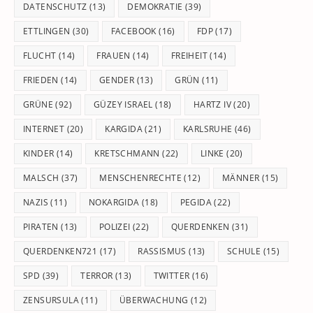
DATENSCHUTZ
(13)
DEMOKRATIE
(39)
ETTLINGEN
(30)
FACEBOOK
(16)
FDP
(17)
FLUCHT
(14)
FRAUEN
(14)
FREIHEIT
(14)
FRIEDEN
(14)
GENDER
(13)
GRÜN
(11)
GRÜNE
(92)
GÜZEY ISRAEL
(18)
HARTZ IV
(20)
INTERNET
(20)
KARGIDA
(21)
KARLSRUHE
(46)
KINDER
(14)
KRETSCHMANN
(22)
LINKE
(20)
MALSCH
(37)
MENSCHENRECHTE
(12)
MÄNNER
(15)
NAZIS
(11)
NOKARGIDA
(18)
PEGIDA
(22)
PIRATEN
(13)
POLIZEI
(22)
QUERDENKEN
(31)
QUERDENKEN721
(17)
RASSISMUS
(13)
SCHULE
(15)
SPD
(39)
TERROR
(13)
TWITTER
(16)
ZENSURSULA
(11)
ÜBERWACHUNG
(12)