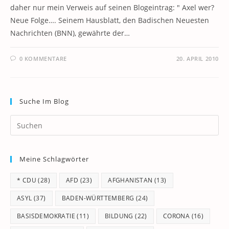
daher nur mein Verweis auf seinen Blogeintrag: " Axel wer?
Neue Folge…. Seinem Hausblatt, den Badischen Neuesten
Nachrichten (BNN), gewährte der…
0 KOMMENTARE
20. APRIL 2010
Suche Im Blog
Pr
Es
to
Meine Schlagwörter
clo
th
* CDU
(28)
AFD
(23)
AFGHANISTAN
(13)
se
pan
ASYL
(37)
BADEN-WÜRTTEMBERG
(24)
BASISDEMOKRATIE
(11)
BILDUNG
(22)
CORONA
(16)