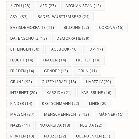
th
* CDU
(28)
AFD
(23)
AFGHANISTAN
(13)
se
pan
ASYL
(37)
BADEN-WÜRTTEMBERG
(24)
BASISDEMOKRATIE
(11)
BILDUNG
(22)
CORONA
(16)
DATENSCHUTZ
(13)
DEMOKRATIE
(39)
ETTLINGEN
(30)
FACEBOOK
(16)
FDP
(17)
FLUCHT
(14)
FRAUEN
(14)
FREIHEIT
(14)
FRIEDEN
(14)
GENDER
(13)
GRÜN
(11)
GRÜNE
(92)
GÜZEY ISRAEL
(18)
HARTZ IV
(20)
INTERNET
(20)
KARGIDA
(21)
KARLSRUHE
(46)
KINDER
(14)
KRETSCHMANN
(22)
LINKE
(20)
MALSCH
(37)
MENSCHENRECHTE
(12)
MÄNNER
(15)
NAZIS
(11)
NOKARGIDA
(18)
PEGIDA
(22)
PIRATEN
(13)
POLIZEI
(22)
QUERDENKEN
(31)