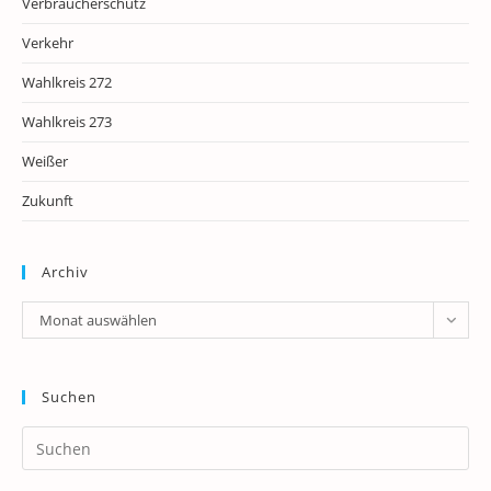
Verbraucherschutz
Verkehr
Wahlkreis 272
Wahlkreis 273
Weißer
Zukunft
Archiv
Archiv
Monat auswählen
Suchen
Pr
Es