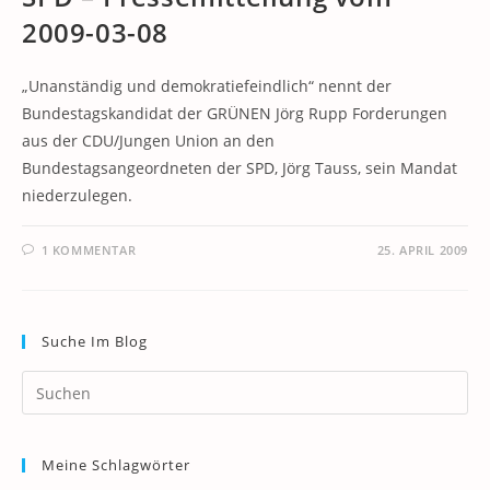
2009-03-08
„Unanständig und demokratiefeindlich“ nennt der
Bundestagskandidat der GRÜNEN Jörg Rupp Forderungen
aus der CDU/Jungen Union an den
Bundestagsangeordneten der SPD, Jörg Tauss, sein Mandat
niederzulegen.
1 KOMMENTAR
25. APRIL 2009
Suche Im Blog
Pr
Es
to
Meine Schlagwörter
clo