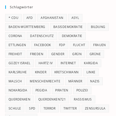
to
Schlagwörter
clo
th
* CDU
AFD
AFGHANISTAN
ASYL
se
pan
BADEN-WÜRTTEMBERG
BASISDEMOKRATIE
BILDUNG
CORONA
DATENSCHUTZ
DEMOKRATIE
ETTLINGEN
FACEBOOK
FDP
FLUCHT
FRAUEN
FREIHEIT
FRIEDEN
GENDER
GRÜN
GRÜNE
GÜZEY ISRAEL
HARTZ IV
INTERNET
KARGIDA
KARLSRUHE
KINDER
KRETSCHMANN
LINKE
MALSCH
MENSCHENRECHTE
MÄNNER
NAZIS
NOKARGIDA
PEGIDA
PIRATEN
POLIZEI
QUERDENKEN
QUERDENKEN721
RASSISMUS
SCHULE
SPD
TERROR
TWITTER
ZENSURSULA