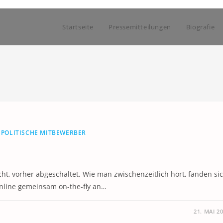
Startseite
Pressemitteilungen
Biografie
/
POLITISCHE MITBEWERBER
ht, vorher abgeschaltet. Wie man zwischenzeitlich hört, fanden si
online gemeinsam on-the-fly an…
21. MAI 2