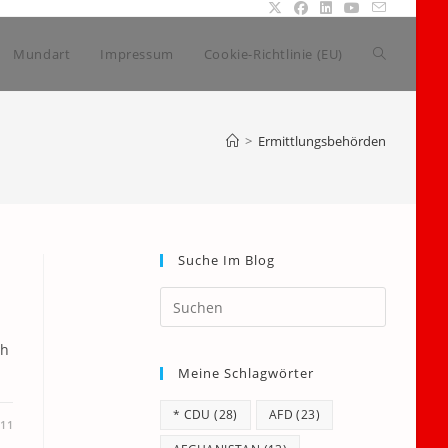
Website-
Mundart
Impressum
Cookie-Richtlinie (EU)
Suche
>
Ermittlungsbehörden
umschalte
Suche Im Blog
Press
Escape
to
ch
Meine Schlagwörter
close
the
* CDU
(28)
AFD
(23)
search
011