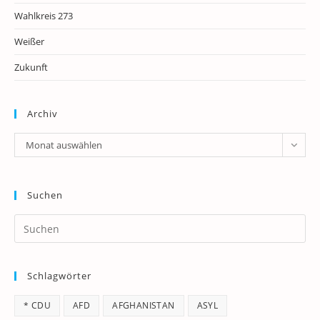
Wahlkreis 273
Weißer
Zukunft
Archiv
Archiv
Monat auswählen
Suchen
Pr
Es
to
Schlagwörter
clo
th
* CDU
AFD
AFGHANISTAN
ASYL
se