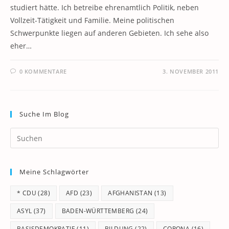
studiert hätte. Ich betreibe ehrenamtlich Politik, neben
Vollzeit-Tätigkeit und Familie. Meine politischen
Schwerpunkte liegen auf anderen Gebieten. Ich sehe also
eher…
0 KOMMENTARE
3. NOVEMBER 2011
Suche Im Blog
Pr
Es
to
Meine Schlagwörter
clo
th
* CDU
(28)
AFD
(23)
AFGHANISTAN
(13)
se
pan
ASYL
(37)
BADEN-WÜRTTEMBERG
(24)
BASISDEMOKRATIE
(11)
BILDUNG
(22)
CORONA
(16)