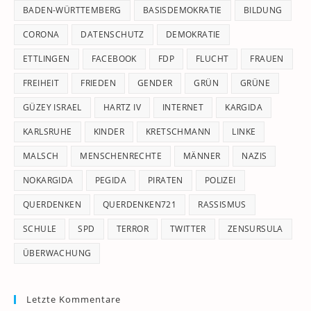
pan
BADEN-WÜRTTEMBERG
BASISDEMOKRATIE
BILDUNG
CORONA
DATENSCHUTZ
DEMOKRATIE
ETTLINGEN
FACEBOOK
FDP
FLUCHT
FRAUEN
FREIHEIT
FRIEDEN
GENDER
GRÜN
GRÜNE
GÜZEY ISRAEL
HARTZ IV
INTERNET
KARGIDA
KARLSRUHE
KINDER
KRETSCHMANN
LINKE
MALSCH
MENSCHENRECHTE
MÄNNER
NAZIS
NOKARGIDA
PEGIDA
PIRATEN
POLIZEI
QUERDENKEN
QUERDENKEN721
RASSISMUS
SCHULE
SPD
TERROR
TWITTER
ZENSURSULA
ÜBERWACHUNG
Letzte Kommentare