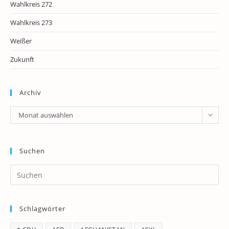
Wahlkreis 272
Wahlkreis 273
Weißer
Zukunft
Archiv
Archiv
Monat auswählen
Suchen
Pr
Es
to
Schlagwörter
clo
th