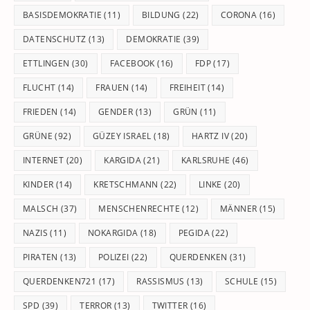
BASISDEMOKRATIE
(11)
BILDUNG
(22)
CORONA
(16)
DATENSCHUTZ
(13)
DEMOKRATIE
(39)
ETTLINGEN
(30)
FACEBOOK
(16)
FDP
(17)
FLUCHT
(14)
FRAUEN
(14)
FREIHEIT
(14)
FRIEDEN
(14)
GENDER
(13)
GRÜN
(11)
GRÜNE
(92)
GÜZEY ISRAEL
(18)
HARTZ IV
(20)
INTERNET
(20)
KARGIDA
(21)
KARLSRUHE
(46)
KINDER
(14)
KRETSCHMANN
(22)
LINKE
(20)
MALSCH
(37)
MENSCHENRECHTE
(12)
MÄNNER
(15)
NAZIS
(11)
NOKARGIDA
(18)
PEGIDA
(22)
PIRATEN
(13)
POLIZEI
(22)
QUERDENKEN
(31)
QUERDENKEN721
(17)
RASSISMUS
(13)
SCHULE
(15)
SPD
(39)
TERROR
(13)
TWITTER
(16)