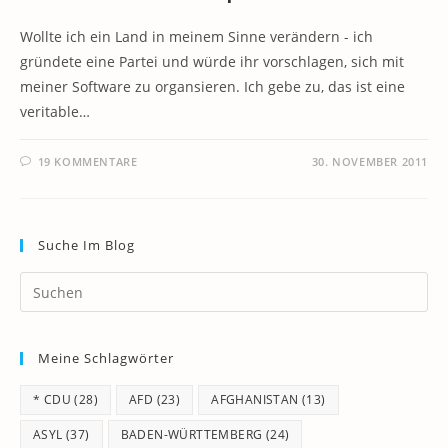
Wollte ich ein Land in meinem Sinne verändern - ich
gründete eine Partei und würde ihr vorschlagen, sich mit
meiner Software zu organsieren. Ich gebe zu, das ist eine
veritable…
19 KOMMENTARE
30. NOVEMBER 2011
Suche Im Blog
Pr
Es
to
Meine Schlagwörter
clo
th
* CDU
(28)
AFD
(23)
AFGHANISTAN
(13)
se
pan
ASYL
(37)
BADEN-WÜRTTEMBERG
(24)