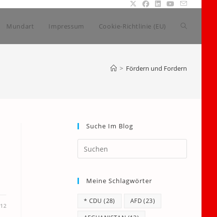
Website-
Mundart
Impressum
Cookie-Richtlinie (EU)
Suche
>
Fördern und Fordern
umschalte
Suche Im Blog
Press
Escape
to
Meine Schlagwörter
close
the
* CDU
(28)
AFD
(23)
search
012