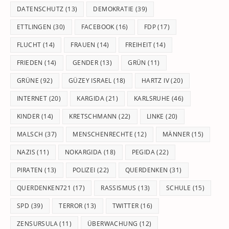
DATENSCHUTZ
(13)
DEMOKRATIE
(39)
ETTLINGEN
(30)
FACEBOOK
(16)
FDP
(17)
FLUCHT
(14)
FRAUEN
(14)
FREIHEIT
(14)
FRIEDEN
(14)
GENDER
(13)
GRÜN
(11)
GRÜNE
(92)
GÜZEY ISRAEL
(18)
HARTZ IV
(20)
INTERNET
(20)
KARGIDA
(21)
KARLSRUHE
(46)
KINDER
(14)
KRETSCHMANN
(22)
LINKE
(20)
MALSCH
(37)
MENSCHENRECHTE
(12)
MÄNNER
(15)
NAZIS
(11)
NOKARGIDA
(18)
PEGIDA
(22)
PIRATEN
(13)
POLIZEI
(22)
QUERDENKEN
(31)
QUERDENKEN721
(17)
RASSISMUS
(13)
SCHULE
(15)
SPD
(39)
TERROR
(13)
TWITTER
(16)
ZENSURSULA
(11)
ÜBERWACHUNG
(12)