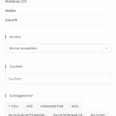
Wahlkreis 273
Weißer
Zukunft
Archiv
Archiv
Monat auswählen
Suchen
Pr
Es
to
Schlagwörter
clo
th
* CDU
AFD
AFGHANISTAN
ASYL
se
pan
BADEN-WÜRTTEMBERG
BASISDEMOKRATIE
BILDUNG