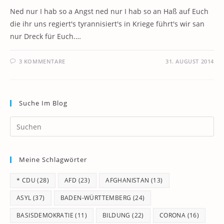
Ned nur I hab so a Angst ned nur I hab so an Haß auf Euch
die ihr uns regiert's tyrannisiert's in Kriege führt's wir san
nur Dreck für Euch.…
3 KOMMENTARE
31. AUGUST 2014
Suche Im Blog
Pr
Es
to
Meine Schlagwörter
clo
th
* CDU
(28)
AFD
(23)
AFGHANISTAN
(13)
se
pan
ASYL
(37)
BADEN-WÜRTTEMBERG
(24)
BASISDEMOKRATIE
(11)
BILDUNG
(22)
CORONA
(16)