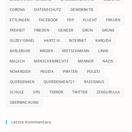
CORONA
DATENSCHUTZ
DEMOKRATIE
ETTLINGEN
FACEBOOK
FDP
FLUCHT
FRAUEN
FREIHEIT
FRIEDEN
GENDER
GRÜN
GRÜNE
GÜZEY ISRAEL
HARTZ IV
INTERNET
KARGIDA
KARLSRUHE
KINDER
KRETSCHMANN
LINKE
MALSCH
MENSCHENRECHTE
MÄNNER
NAZIS
NOKARGIDA
PEGIDA
PIRATEN
POLIZEI
QUERDENKEN
QUERDENKEN721
RASSISMUS
SCHULE
SPD
TERROR
TWITTER
ZENSURSULA
ÜBERWACHUNG
Letzte Kommentare