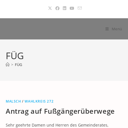
Zum
Inhalt
springen
Menü
FÜG
>
FÜG
MALSCH
/
WAHLKREIS 272
Antrag auf Fußgängerüberwege
Sehr geehrte Damen und Herren des Gemeinderates,