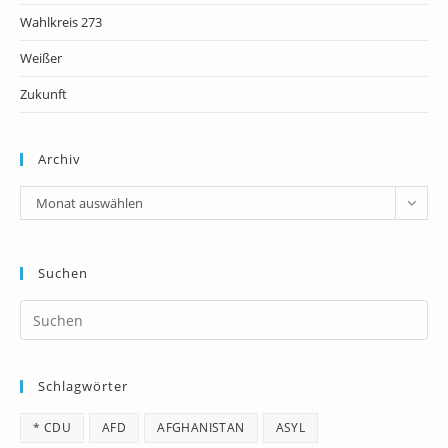
Wahlkreis 273
Weißer
Zukunft
Archiv
Archiv
Monat auswählen
Suchen
Pr
Es
to
Schlagwörter
clo
th
* CDU
AFD
AFGHANISTAN
ASYL
se