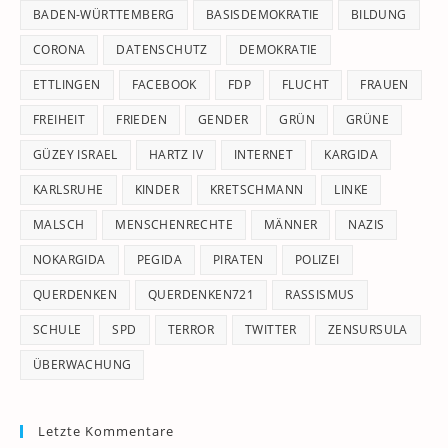
pan
BADEN-WÜRTTEMBERG
BASISDEMOKRATIE
BILDUNG
CORONA
DATENSCHUTZ
DEMOKRATIE
ETTLINGEN
FACEBOOK
FDP
FLUCHT
FRAUEN
FREIHEIT
FRIEDEN
GENDER
GRÜN
GRÜNE
GÜZEY ISRAEL
HARTZ IV
INTERNET
KARGIDA
KARLSRUHE
KINDER
KRETSCHMANN
LINKE
MALSCH
MENSCHENRECHTE
MÄNNER
NAZIS
NOKARGIDA
PEGIDA
PIRATEN
POLIZEI
QUERDENKEN
QUERDENKEN721
RASSISMUS
SCHULE
SPD
TERROR
TWITTER
ZENSURSULA
ÜBERWACHUNG
Letzte Kommentare