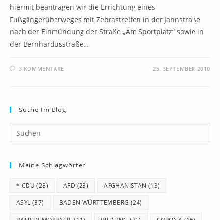
hiermit beantragen wir die Errichtung eines
Fußgängerüberweges mit Zebrastreifen in der Jahnstraße
nach der Einmündung der Straße „Am Sportplatz“ sowie in
der Bernhardusstraße…
3 KOMMENTARE
25. SEPTEMBER 2010
Suche Im Blog
Pr
Es
to
Meine Schlagwörter
clo
th
* CDU
(28)
AFD
(23)
AFGHANISTAN
(13)
se
pan
ASYL
(37)
BADEN-WÜRTTEMBERG
(24)
BASISDEMOKRATIE
(11)
BILDUNG
(22)
CORONA
(16)