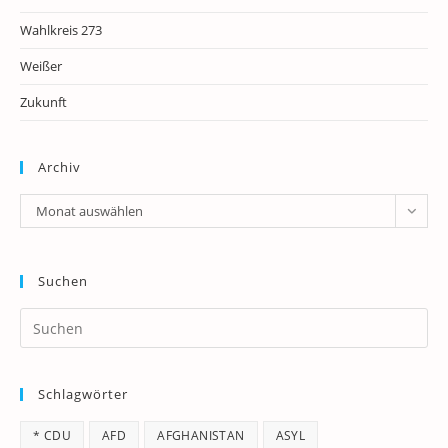
Wahlkreis 273
Weißer
Zukunft
Archiv
Archiv
Monat auswählen
Suchen
Pr
Es
to
Schlagwörter
clo
th
* CDU
AFD
AFGHANISTAN
ASYL
se