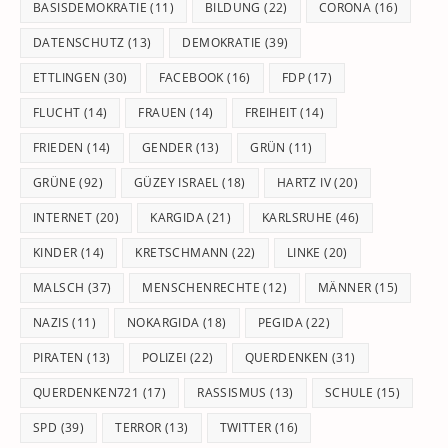
BASISDEMOKRATIE
(11)
BILDUNG
(22)
CORONA
(16)
DATENSCHUTZ
(13)
DEMOKRATIE
(39)
ETTLINGEN
(30)
FACEBOOK
(16)
FDP
(17)
FLUCHT
(14)
FRAUEN
(14)
FREIHEIT
(14)
FRIEDEN
(14)
GENDER
(13)
GRÜN
(11)
GRÜNE
(92)
GÜZEY ISRAEL
(18)
HARTZ IV
(20)
INTERNET
(20)
KARGIDA
(21)
KARLSRUHE
(46)
KINDER
(14)
KRETSCHMANN
(22)
LINKE
(20)
MALSCH
(37)
MENSCHENRECHTE
(12)
MÄNNER
(15)
NAZIS
(11)
NOKARGIDA
(18)
PEGIDA
(22)
PIRATEN
(13)
POLIZEI
(22)
QUERDENKEN
(31)
QUERDENKEN721
(17)
RASSISMUS
(13)
SCHULE
(15)
SPD
(39)
TERROR
(13)
TWITTER
(16)