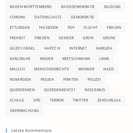
pan
BADEN-WÜRTTEMBERG
BASISDEMOKRATIE
BILDUNG
CORONA
DATENSCHUTZ
DEMOKRATIE
ETTLINGEN
FACEBOOK
FDP
FLUCHT
FRAUEN
FREIHEIT
FRIEDEN
GENDER
GRÜN
GRÜNE
GÜZEY ISRAEL
HARTZ IV
INTERNET
KARGIDA
KARLSRUHE
KINDER
KRETSCHMANN
LINKE
MALSCH
MENSCHENRECHTE
MÄNNER
NAZIS
NOKARGIDA
PEGIDA
PIRATEN
POLIZEI
QUERDENKEN
QUERDENKEN721
RASSISMUS
SCHULE
SPD
TERROR
TWITTER
ZENSURSULA
ÜBERWACHUNG
Letzte Kommentare