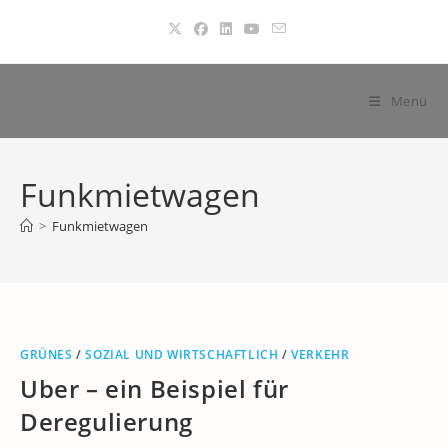
Zum
Inhalt
springen
Menü
Funkmietwagen
>
Funkmietwagen
GRÜNES
/
SOZIAL UND WIRTSCHAFTLICH
/
VERKEHR
Uber – ein Beispiel für
Deregulierung