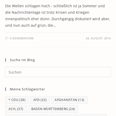
Die Wellen schlagen hoch - schließlich ist ja Sommer und
die Nachrichtenlage ist trotz Krisen und Kriegen
innenpolitisch eher dünn. Durchgängig diskutiert wird aber,
und nun auch auf grün, die…
0 KOMMENTARE
26. AUGUST 2014
Suche Im Blog
Pr
Es
to
Meine Schlagwörter
clo
th
* CDU
(28)
AFD
(23)
AFGHANISTAN
(13)
se
pan
ASYL
(37)
BADEN-WÜRTTEMBERG
(24)