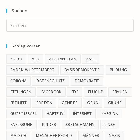
Suchen
Pr
Es
to
Schlagwörter
clo
th
* CDU
AFD
AFGHANISTAN
ASYL
se
pan
BADEN-WÜRTTEMBERG
BASISDEMOKRATIE
BILDUNG
CORONA
DATENSCHUTZ
DEMOKRATIE
ETTLINGEN
FACEBOOK
FDP
FLUCHT
FRAUEN
FREIHEIT
FRIEDEN
GENDER
GRÜN
GRÜNE
GÜZEY ISRAEL
HARTZ IV
INTERNET
KARGIDA
KARLSRUHE
KINDER
KRETSCHMANN
LINKE
MALSCH
MENSCHENRECHTE
MÄNNER
NAZIS