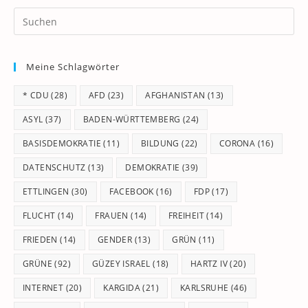
Pr
Es
to
Meine Schlagwörter
clo
th
* CDU
(28)
AFD
(23)
AFGHANISTAN
(13)
se
pan
ASYL
(37)
BADEN-WÜRTTEMBERG
(24)
BASISDEMOKRATIE
(11)
BILDUNG
(22)
CORONA
(16)
DATENSCHUTZ
(13)
DEMOKRATIE
(39)
ETTLINGEN
(30)
FACEBOOK
(16)
FDP
(17)
FLUCHT
(14)
FRAUEN
(14)
FREIHEIT
(14)
FRIEDEN
(14)
GENDER
(13)
GRÜN
(11)
GRÜNE
(92)
GÜZEY ISRAEL
(18)
HARTZ IV
(20)
INTERNET
(20)
KARGIDA
(21)
KARLSRUHE
(46)