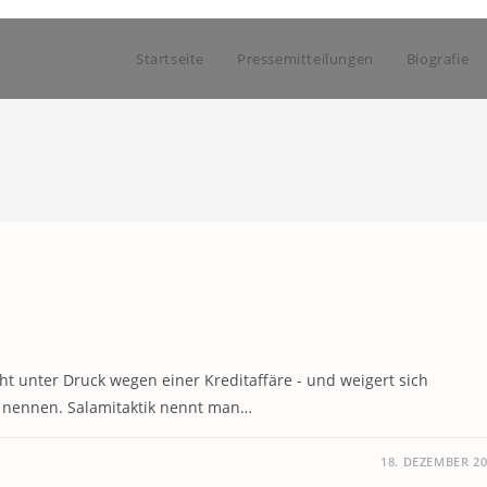
Startseite
Pressemitteilungen
Biografie
t unter Druck wegen einer Kreditaffäre - und weigert sich
u nennen. Salamitaktik nennt man…
18. DEZEMBER 2