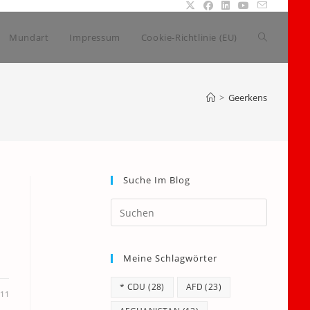
Website-
Mundart
Impressum
Cookie-Richtlinie (EU)
Suche
>
Geerkens
umschalte
Suche Im Blog
Press
Escape
to
Meine Schlagwörter
close
the
* CDU
(28)
AFD
(23)
search
011