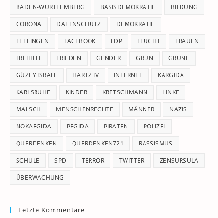
pan
BADEN-WÜRTTEMBERG
BASISDEMOKRATIE
BILDUNG
CORONA
DATENSCHUTZ
DEMOKRATIE
ETTLINGEN
FACEBOOK
FDP
FLUCHT
FRAUEN
FREIHEIT
FRIEDEN
GENDER
GRÜN
GRÜNE
GÜZEY ISRAEL
HARTZ IV
INTERNET
KARGIDA
KARLSRUHE
KINDER
KRETSCHMANN
LINKE
MALSCH
MENSCHENRECHTE
MÄNNER
NAZIS
NOKARGIDA
PEGIDA
PIRATEN
POLIZEI
QUERDENKEN
QUERDENKEN721
RASSISMUS
SCHULE
SPD
TERROR
TWITTER
ZENSURSULA
ÜBERWACHUNG
Letzte Kommentare