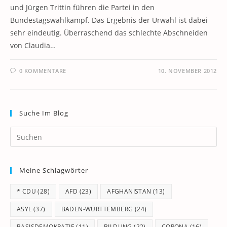
und Jürgen Trittin führen die Partei in den
Bundestagswahlkampf. Das Ergebnis der Urwahl ist dabei
sehr eindeutig. Überraschend das schlechte Abschneiden
von Claudia…
0 KOMMENTARE
10. NOVEMBER 2012
Suche Im Blog
Pr
Es
to
Meine Schlagwörter
clo
th
* CDU
(28)
AFD
(23)
AFGHANISTAN
(13)
se
pan
ASYL
(37)
BADEN-WÜRTTEMBERG
(24)
BASISDEMOKRATIE
(11)
BILDUNG
(22)
CORONA
(16)