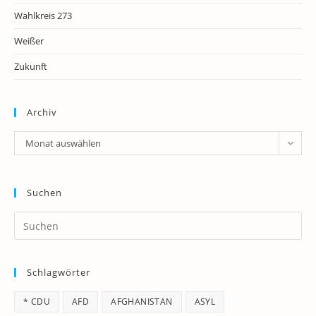
Wahlkreis 273
Weißer
Zukunft
Archiv
Archiv
Monat auswählen
Suchen
Pr
Es
to
Schlagwörter
clo
th
* CDU
AFD
AFGHANISTAN
ASYL
se