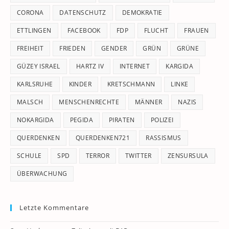
CORONA
DATENSCHUTZ
DEMOKRATIE
ETTLINGEN
FACEBOOK
FDP
FLUCHT
FRAUEN
FREIHEIT
FRIEDEN
GENDER
GRÜN
GRÜNE
GÜZEY ISRAEL
HARTZ IV
INTERNET
KARGIDA
KARLSRUHE
KINDER
KRETSCHMANN
LINKE
MALSCH
MENSCHENRECHTE
MÄNNER
NAZIS
NOKARGIDA
PEGIDA
PIRATEN
POLIZEI
QUERDENKEN
QUERDENKEN721
RASSISMUS
SCHULE
SPD
TERROR
TWITTER
ZENSURSULA
ÜBERWACHUNG
Letzte Kommentare