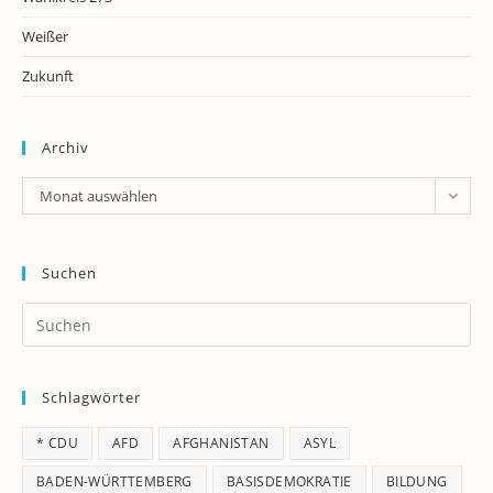
Weißer
Zukunft
Archiv
Archiv
Monat auswählen
Suchen
Pr
Es
to
Schlagwörter
clo
th
* CDU
AFD
AFGHANISTAN
ASYL
se
pan
BADEN-WÜRTTEMBERG
BASISDEMOKRATIE
BILDUNG