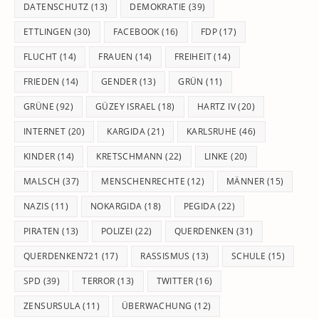
DATENSCHUTZ
(13)
DEMOKRATIE
(39)
ETTLINGEN
(30)
FACEBOOK
(16)
FDP
(17)
FLUCHT
(14)
FRAUEN
(14)
FREIHEIT
(14)
FRIEDEN
(14)
GENDER
(13)
GRÜN
(11)
GRÜNE
(92)
GÜZEY ISRAEL
(18)
HARTZ IV
(20)
INTERNET
(20)
KARGIDA
(21)
KARLSRUHE
(46)
KINDER
(14)
KRETSCHMANN
(22)
LINKE
(20)
MALSCH
(37)
MENSCHENRECHTE
(12)
MÄNNER
(15)
NAZIS
(11)
NOKARGIDA
(18)
PEGIDA
(22)
PIRATEN
(13)
POLIZEI
(22)
QUERDENKEN
(31)
QUERDENKEN721
(17)
RASSISMUS
(13)
SCHULE
(15)
SPD
(39)
TERROR
(13)
TWITTER
(16)
ZENSURSULA
(11)
ÜBERWACHUNG
(12)