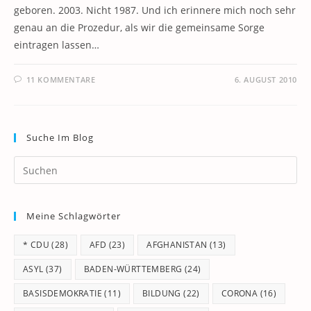
geboren. 2003. Nicht 1987. Und ich erinnere mich noch sehr
genau an die Prozedur, als wir die gemeinsame Sorge
eintragen lassen…
11 KOMMENTARE
6. AUGUST 2010
Suche Im Blog
Pr
Es
to
Meine Schlagwörter
clo
th
* CDU
(28)
AFD
(23)
AFGHANISTAN
(13)
se
pan
ASYL
(37)
BADEN-WÜRTTEMBERG
(24)
BASISDEMOKRATIE
(11)
BILDUNG
(22)
CORONA
(16)