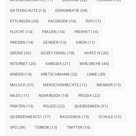
DATENSCHUTZ
(13)
DEMOKRATIE
(39)
ETTLINGEN
(30)
FACEBOOK
(16)
FDP
(17)
FLUCHT
(14)
FRAUEN
(14)
FREIHEIT
(14)
FRIEDEN
(14)
GENDER
(13)
GRÜN
(11)
GRÜNE
(92)
GÜZEY ISRAEL
(18)
HARTZ IV
(20)
INTERNET
(20)
KARGIDA
(21)
KARLSRUHE
(46)
KINDER
(14)
KRETSCHMANN
(22)
LINKE
(20)
MALSCH
(37)
MENSCHENRECHTE
(12)
MÄNNER
(15)
NAZIS
(11)
NOKARGIDA
(18)
PEGIDA
(22)
PIRATEN
(13)
POLIZEI
(22)
QUERDENKEN
(31)
QUERDENKEN721
(17)
RASSISMUS
(13)
SCHULE
(15)
SPD
(39)
TERROR
(13)
TWITTER
(16)