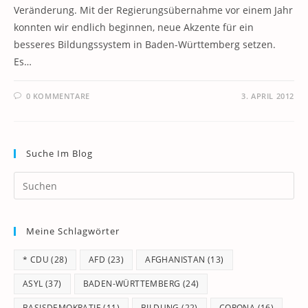
Veränderung. Mit der Regierungsübernahme vor einem Jahr
konnten wir endlich beginnen, neue Akzente für ein
besseres Bildungssystem in Baden-Württemberg setzen.
Es…
0 KOMMENTARE
3. APRIL 2012
Suche Im Blog
Pr
Es
to
Meine Schlagwörter
clo
th
* CDU
(28)
AFD
(23)
AFGHANISTAN
(13)
se
pan
ASYL
(37)
BADEN-WÜRTTEMBERG
(24)
BASISDEMOKRATIE
(11)
BILDUNG
(22)
CORONA
(16)