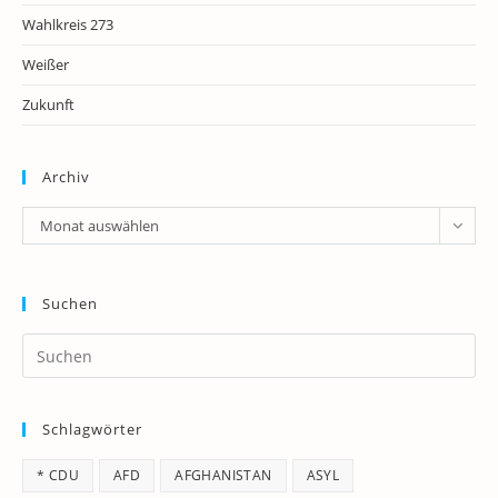
Wahlkreis 273
Weißer
Zukunft
Archiv
Archiv
Monat auswählen
Suchen
Pr
Es
to
Schlagwörter
clo
th
* CDU
AFD
AFGHANISTAN
ASYL
se