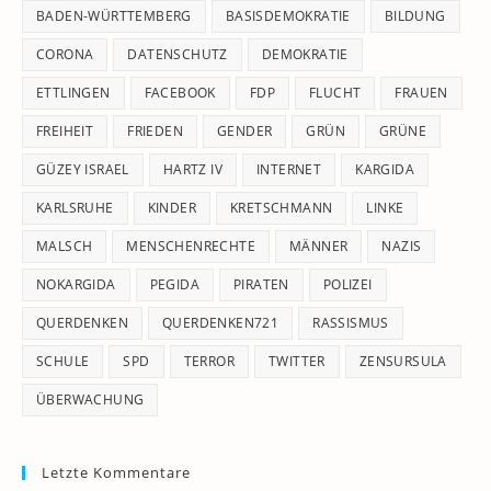
pan
BADEN-WÜRTTEMBERG
BASISDEMOKRATIE
BILDUNG
CORONA
DATENSCHUTZ
DEMOKRATIE
ETTLINGEN
FACEBOOK
FDP
FLUCHT
FRAUEN
FREIHEIT
FRIEDEN
GENDER
GRÜN
GRÜNE
GÜZEY ISRAEL
HARTZ IV
INTERNET
KARGIDA
KARLSRUHE
KINDER
KRETSCHMANN
LINKE
MALSCH
MENSCHENRECHTE
MÄNNER
NAZIS
NOKARGIDA
PEGIDA
PIRATEN
POLIZEI
QUERDENKEN
QUERDENKEN721
RASSISMUS
SCHULE
SPD
TERROR
TWITTER
ZENSURSULA
ÜBERWACHUNG
Letzte Kommentare