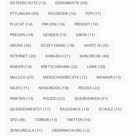
DATENSCHUTZ
(13)
DEMOKRATIE
(39)
ETTLINGEN
(30)
FACEBOOK
(16)
FDP
(17)
FLUCHT
(14)
FRAUEN
(14)
FREIHEIT
(14)
FRIEDEN
(14)
GENDER
(13)
GRÜN
(11)
GRÜNE
(92)
GÜZEY ISRAEL
(18)
HARTZ IV
(20)
INTERNET
(20)
KARGIDA
(21)
KARLSRUHE
(46)
KINDER
(14)
KRETSCHMANN
(22)
LINKE
(20)
MALSCH
(37)
MENSCHENRECHTE
(12)
MÄNNER
(15)
NAZIS
(11)
NOKARGIDA
(18)
PEGIDA
(22)
PIRATEN
(13)
POLIZEI
(22)
QUERDENKEN
(31)
QUERDENKEN721
(17)
RASSISMUS
(13)
SCHULE
(15)
SPD
(39)
TERROR
(13)
TWITTER
(16)
ZENSURSULA
(11)
ÜBERWACHUNG
(12)