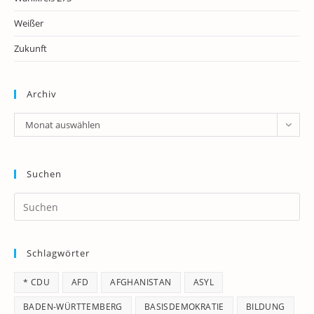
Weißer
Zukunft
Archiv
Archiv
Monat auswählen
Suchen
Pr
Es
to
Schlagwörter
clo
th
* CDU
AFD
AFGHANISTAN
ASYL
se
pan
BADEN-WÜRTTEMBERG
BASISDEMOKRATIE
BILDUNG