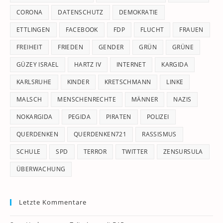
CORONA
DATENSCHUTZ
DEMOKRATIE
ETTLINGEN
FACEBOOK
FDP
FLUCHT
FRAUEN
FREIHEIT
FRIEDEN
GENDER
GRÜN
GRÜNE
GÜZEY ISRAEL
HARTZ IV
INTERNET
KARGIDA
KARLSRUHE
KINDER
KRETSCHMANN
LINKE
MALSCH
MENSCHENRECHTE
MÄNNER
NAZIS
NOKARGIDA
PEGIDA
PIRATEN
POLIZEI
QUERDENKEN
QUERDENKEN721
RASSISMUS
SCHULE
SPD
TERROR
TWITTER
ZENSURSULA
ÜBERWACHUNG
Letzte Kommentare