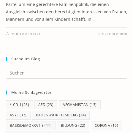
Partei um eine gerechtere Familienpolitik, die einen
Ausgleich zwischen den berechtigten Interessen von Frauen,
Männern und vor allem Kindern schafft. In…
11 KOMMENTARE
8. OKTOBER 2010
Suche Im Blog
Pr
Es
to
Meine Schlagwörter
clo
th
* CDU
(28)
AFD
(23)
AFGHANISTAN
(13)
se
pan
ASYL
(37)
BADEN-WÜRTTEMBERG
(24)
BASISDEMOKRATIE
(11)
BILDUNG
(22)
CORONA
(16)