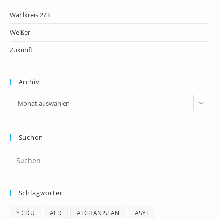
Wahlkreis 273
Weißer
Zukunft
Archiv
Archiv
Monat auswählen
Suchen
Pr
Es
to
Schlagwörter
clo
th
* CDU
AFD
AFGHANISTAN
ASYL
se