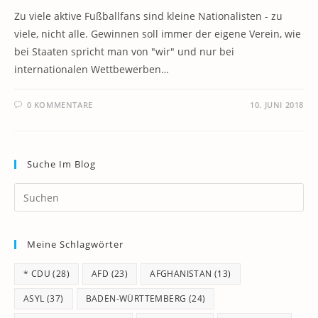
Zu viele aktive Fußballfans sind kleine Nationalisten - zu
viele, nicht alle. Gewinnen soll immer der eigene Verein, wie
bei Staaten spricht man von "wir" und nur bei
internationalen Wettbewerben…
0 KOMMENTARE
10. JUNI 2018
Suche Im Blog
Pr
Es
to
Meine Schlagwörter
clo
th
* CDU
(28)
AFD
(23)
AFGHANISTAN
(13)
se
pan
ASYL
(37)
BADEN-WÜRTTEMBERG
(24)