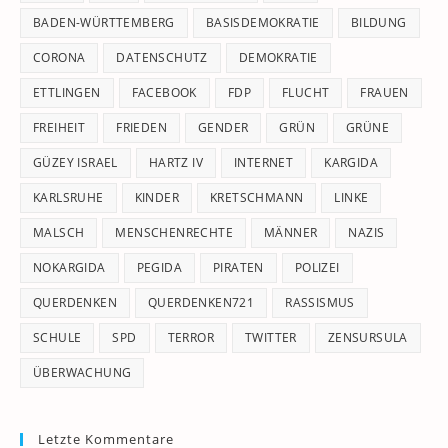
pan
BADEN-WÜRTTEMBERG
BASISDEMOKRATIE
BILDUNG
CORONA
DATENSCHUTZ
DEMOKRATIE
ETTLINGEN
FACEBOOK
FDP
FLUCHT
FRAUEN
FREIHEIT
FRIEDEN
GENDER
GRÜN
GRÜNE
GÜZEY ISRAEL
HARTZ IV
INTERNET
KARGIDA
KARLSRUHE
KINDER
KRETSCHMANN
LINKE
MALSCH
MENSCHENRECHTE
MÄNNER
NAZIS
NOKARGIDA
PEGIDA
PIRATEN
POLIZEI
QUERDENKEN
QUERDENKEN721
RASSISMUS
SCHULE
SPD
TERROR
TWITTER
ZENSURSULA
ÜBERWACHUNG
Letzte Kommentare