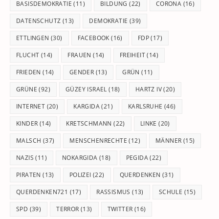
BASISDEMOKRATIE
(11)
BILDUNG
(22)
CORONA
(16)
DATENSCHUTZ
(13)
DEMOKRATIE
(39)
ETTLINGEN
(30)
FACEBOOK
(16)
FDP
(17)
FLUCHT
(14)
FRAUEN
(14)
FREIHEIT
(14)
FRIEDEN
(14)
GENDER
(13)
GRÜN
(11)
GRÜNE
(92)
GÜZEY ISRAEL
(18)
HARTZ IV
(20)
INTERNET
(20)
KARGIDA
(21)
KARLSRUHE
(46)
KINDER
(14)
KRETSCHMANN
(22)
LINKE
(20)
MALSCH
(37)
MENSCHENRECHTE
(12)
MÄNNER
(15)
NAZIS
(11)
NOKARGIDA
(18)
PEGIDA
(22)
PIRATEN
(13)
POLIZEI
(22)
QUERDENKEN
(31)
QUERDENKEN721
(17)
RASSISMUS
(13)
SCHULE
(15)
SPD
(39)
TERROR
(13)
TWITTER
(16)