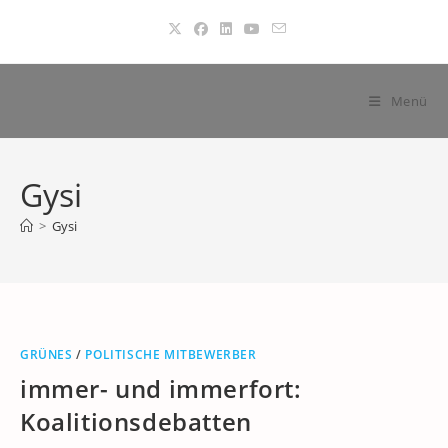
Zum
Inhalt
springen
Menü
Gysi
>
Gysi
GRÜNES
/
POLITISCHE MITBEWERBER
immer- und immerfort:
Koalitionsdebatten