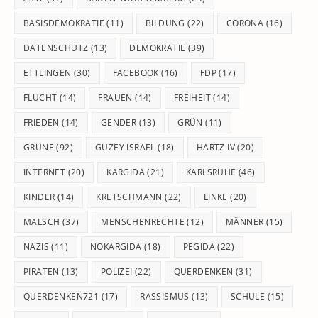
BASISDEMOKRATIE
(11)
BILDUNG
(22)
CORONA
(16)
DATENSCHUTZ
(13)
DEMOKRATIE
(39)
ETTLINGEN
(30)
FACEBOOK
(16)
FDP
(17)
FLUCHT
(14)
FRAUEN
(14)
FREIHEIT
(14)
FRIEDEN
(14)
GENDER
(13)
GRÜN
(11)
GRÜNE
(92)
GÜZEY ISRAEL
(18)
HARTZ IV
(20)
INTERNET
(20)
KARGIDA
(21)
KARLSRUHE
(46)
KINDER
(14)
KRETSCHMANN
(22)
LINKE
(20)
MALSCH
(37)
MENSCHENRECHTE
(12)
MÄNNER
(15)
NAZIS
(11)
NOKARGIDA
(18)
PEGIDA
(22)
PIRATEN
(13)
POLIZEI
(22)
QUERDENKEN
(31)
QUERDENKEN721
(17)
RASSISMUS
(13)
SCHULE
(15)