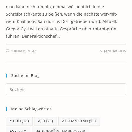
man kann nicht umhin, einmal wöchentlich in die
Schreibtischkante zu beißen, wenn die nächste wer-mit-
wem-Koalitions-Sau durchs Dorf getrieben wird. Aktuell:
Gregor Gysi will ernsthafte Gespräche über rot-rot-grün
führen. Der Fraktionschef…
1 KOMMENTAR
5. JANUAR 2015
Suche Im Blog
Pr
Es
to
Meine Schlagwörter
clo
th
* CDU
(28)
AFD
(23)
AFGHANISTAN
(13)
se
pan
ASYL
(37)
BADEN-WÜRTTEMBERG
(24)