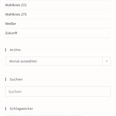
Wahlkreis 272
Wahlkreis 273
Weißer
Zukunft
Archiv
Archiv
Monat auswählen
Suchen
Pr
Es
to
Schlagwörter
clo
th