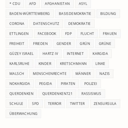
* CDU
AFD
AFGHANISTAN
ASYL
se
pan
BADEN-WÜRTTEMBERG
BASISDEMOKRATIE
BILDUNG
CORONA
DATENSCHUTZ
DEMOKRATIE
ETTLINGEN
FACEBOOK
FDP
FLUCHT
FRAUEN
FREIHEIT
FRIEDEN
GENDER
GRÜN
GRÜNE
GÜZEY ISRAEL
HARTZ IV
INTERNET
KARGIDA
KARLSRUHE
KINDER
KRETSCHMANN
LINKE
MALSCH
MENSCHENRECHTE
MÄNNER
NAZIS
NOKARGIDA
PEGIDA
PIRATEN
POLIZEI
QUERDENKEN
QUERDENKEN721
RASSISMUS
SCHULE
SPD
TERROR
TWITTER
ZENSURSULA
ÜBERWACHUNG