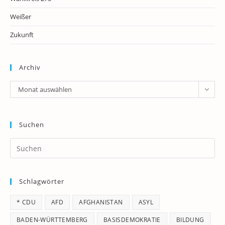
Weißer
Zukunft
Archiv
Archiv
Monat auswählen
Suchen
Pr
Es
to
Schlagwörter
clo
th
* CDU
AFD
AFGHANISTAN
ASYL
se
pan
BADEN-WÜRTTEMBERG
BASISDEMOKRATIE
BILDUNG