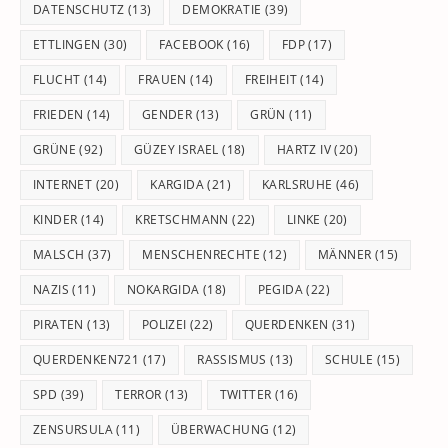
DATENSCHUTZ
(13)
DEMOKRATIE
(39)
ETTLINGEN
(30)
FACEBOOK
(16)
FDP
(17)
FLUCHT
(14)
FRAUEN
(14)
FREIHEIT
(14)
FRIEDEN
(14)
GENDER
(13)
GRÜN
(11)
GRÜNE
(92)
GÜZEY ISRAEL
(18)
HARTZ IV
(20)
INTERNET
(20)
KARGIDA
(21)
KARLSRUHE
(46)
KINDER
(14)
KRETSCHMANN
(22)
LINKE
(20)
MALSCH
(37)
MENSCHENRECHTE
(12)
MÄNNER
(15)
NAZIS
(11)
NOKARGIDA
(18)
PEGIDA
(22)
PIRATEN
(13)
POLIZEI
(22)
QUERDENKEN
(31)
QUERDENKEN721
(17)
RASSISMUS
(13)
SCHULE
(15)
SPD
(39)
TERROR
(13)
TWITTER
(16)
ZENSURSULA
(11)
ÜBERWACHUNG
(12)