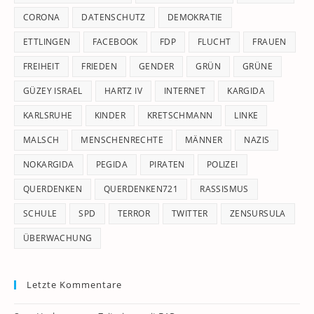
CORONA
DATENSCHUTZ
DEMOKRATIE
ETTLINGEN
FACEBOOK
FDP
FLUCHT
FRAUEN
FREIHEIT
FRIEDEN
GENDER
GRÜN
GRÜNE
GÜZEY ISRAEL
HARTZ IV
INTERNET
KARGIDA
KARLSRUHE
KINDER
KRETSCHMANN
LINKE
MALSCH
MENSCHENRECHTE
MÄNNER
NAZIS
NOKARGIDA
PEGIDA
PIRATEN
POLIZEI
QUERDENKEN
QUERDENKEN721
RASSISMUS
SCHULE
SPD
TERROR
TWITTER
ZENSURSULA
ÜBERWACHUNG
Letzte Kommentare