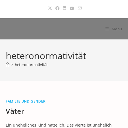
Zum
Inhalt
springen
Menü
heteronormativität
>
heteronormativität
FAMILIE UND GENDER
Väter
Ein uneheliches Kind hatte ich. Das vierte ist unehelich