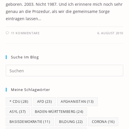
geboren. 2003. Nicht 1987. Und ich erinnere mich noch sehr
genau an die Prozedur, als wir die gemeinsame Sorge
eintragen lassen…
11 KOMMENTARE
6. AUGUST 2010
Suche Im Blog
Pr
Es
to
Meine Schlagwörter
clo
th
* CDU
(28)
AFD
(23)
AFGHANISTAN
(13)
se
pan
ASYL
(37)
BADEN-WÜRTTEMBERG
(24)
BASISDEMOKRATIE
(11)
BILDUNG
(22)
CORONA
(16)