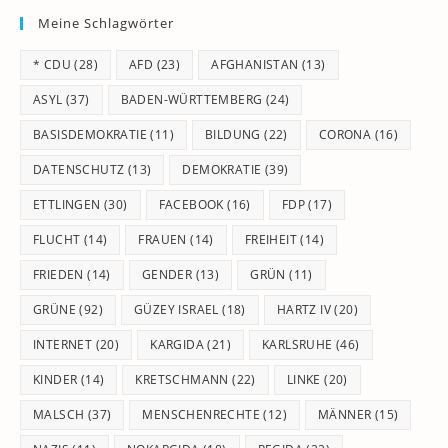
Meine Schlagwörter
clo
th
* CDU
(28)
AFD
(23)
AFGHANISTAN
(13)
se
pan
ASYL
(37)
BADEN-WÜRTTEMBERG
(24)
BASISDEMOKRATIE
(11)
BILDUNG
(22)
CORONA
(16)
DATENSCHUTZ
(13)
DEMOKRATIE
(39)
ETTLINGEN
(30)
FACEBOOK
(16)
FDP
(17)
FLUCHT
(14)
FRAUEN
(14)
FREIHEIT
(14)
FRIEDEN
(14)
GENDER
(13)
GRÜN
(11)
GRÜNE
(92)
GÜZEY ISRAEL
(18)
HARTZ IV
(20)
INTERNET
(20)
KARGIDA
(21)
KARLSRUHE
(46)
KINDER
(14)
KRETSCHMANN
(22)
LINKE
(20)
MALSCH
(37)
MENSCHENRECHTE
(12)
MÄNNER
(15)