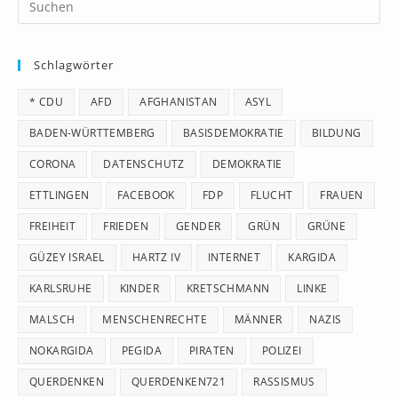
Es
to
Schlagwörter
clo
th
* CDU
AFD
AFGHANISTAN
ASYL
se
pan
BADEN-WÜRTTEMBERG
BASISDEMOKRATIE
BILDUNG
CORONA
DATENSCHUTZ
DEMOKRATIE
ETTLINGEN
FACEBOOK
FDP
FLUCHT
FRAUEN
FREIHEIT
FRIEDEN
GENDER
GRÜN
GRÜNE
GÜZEY ISRAEL
HARTZ IV
INTERNET
KARGIDA
KARLSRUHE
KINDER
KRETSCHMANN
LINKE
MALSCH
MENSCHENRECHTE
MÄNNER
NAZIS
NOKARGIDA
PEGIDA
PIRATEN
POLIZEI
QUERDENKEN
QUERDENKEN721
RASSISMUS