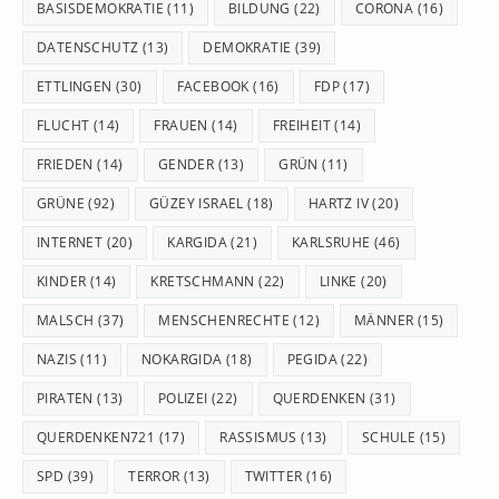
BASISDEMOKRATIE
(11)
BILDUNG
(22)
CORONA
(16)
DATENSCHUTZ
(13)
DEMOKRATIE
(39)
ETTLINGEN
(30)
FACEBOOK
(16)
FDP
(17)
FLUCHT
(14)
FRAUEN
(14)
FREIHEIT
(14)
FRIEDEN
(14)
GENDER
(13)
GRÜN
(11)
GRÜNE
(92)
GÜZEY ISRAEL
(18)
HARTZ IV
(20)
INTERNET
(20)
KARGIDA
(21)
KARLSRUHE
(46)
KINDER
(14)
KRETSCHMANN
(22)
LINKE
(20)
MALSCH
(37)
MENSCHENRECHTE
(12)
MÄNNER
(15)
NAZIS
(11)
NOKARGIDA
(18)
PEGIDA
(22)
PIRATEN
(13)
POLIZEI
(22)
QUERDENKEN
(31)
QUERDENKEN721
(17)
RASSISMUS
(13)
SCHULE
(15)
SPD
(39)
TERROR
(13)
TWITTER
(16)