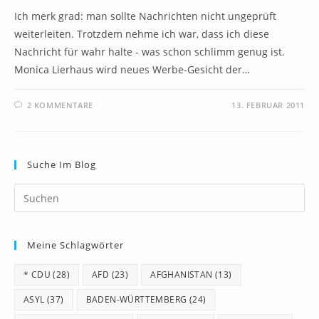
Ich merk grad: man sollte Nachrichten nicht ungeprüft
weiterleiten. Trotzdem nehme ich war, dass ich diese
Nachricht für wahr halte - was schon schlimm genug ist.
Monica Lierhaus wird neues Werbe-Gesicht der…
2 KOMMENTARE
13. FEBRUAR 2011
Suche Im Blog
Pr
Es
to
Meine Schlagwörter
clo
th
* CDU
(28)
AFD
(23)
AFGHANISTAN
(13)
se
pan
ASYL
(37)
BADEN-WÜRTTEMBERG
(24)