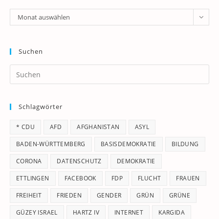
Archiv
Monat auswählen
Suchen
Pr
Es
to
Schlagwörter
clo
th
* CDU
AFD
AFGHANISTAN
ASYL
se
pan
BADEN-WÜRTTEMBERG
BASISDEMOKRATIE
BILDUNG
CORONA
DATENSCHUTZ
DEMOKRATIE
ETTLINGEN
FACEBOOK
FDP
FLUCHT
FRAUEN
FREIHEIT
FRIEDEN
GENDER
GRÜN
GRÜNE
GÜZEY ISRAEL
HARTZ IV
INTERNET
KARGIDA