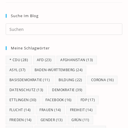
Suche Im Blog
Pr
Es
to
Meine Schlagwörter
clo
th
* CDU
(28)
AFD
(23)
AFGHANISTAN
(13)
se
pan
ASYL
(37)
BADEN-WÜRTTEMBERG
(24)
BASISDEMOKRATIE
(11)
BILDUNG
(22)
CORONA
(16)
DATENSCHUTZ
(13)
DEMOKRATIE
(39)
ETTLINGEN
(30)
FACEBOOK
(16)
FDP
(17)
FLUCHT
(14)
FRAUEN
(14)
FREIHEIT
(14)
FRIEDEN
(14)
GENDER
(13)
GRÜN
(11)