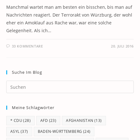
Manchmal wartet man am besten ein bisschen, bis man auf
Nachrichten reagiert. Der Terrorakt von Würzburg, der wohl
eher ein Amoklauf aus Rache war, war eine solche
Gelegenheit. Als ich…
33 KOMMENTARE
20. JULI 2016
Suche Im Blog
Pr
Es
to
Meine Schlagwörter
clo
th
* CDU
(28)
AFD
(23)
AFGHANISTAN
(13)
se
pan
ASYL
(37)
BADEN-WÜRTTEMBERG
(24)