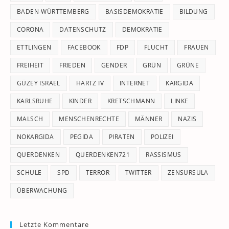
pan
BADEN-WÜRTTEMBERG
BASISDEMOKRATIE
BILDUNG
CORONA
DATENSCHUTZ
DEMOKRATIE
ETTLINGEN
FACEBOOK
FDP
FLUCHT
FRAUEN
FREIHEIT
FRIEDEN
GENDER
GRÜN
GRÜNE
GÜZEY ISRAEL
HARTZ IV
INTERNET
KARGIDA
KARLSRUHE
KINDER
KRETSCHMANN
LINKE
MALSCH
MENSCHENRECHTE
MÄNNER
NAZIS
NOKARGIDA
PEGIDA
PIRATEN
POLIZEI
QUERDENKEN
QUERDENKEN721
RASSISMUS
SCHULE
SPD
TERROR
TWITTER
ZENSURSULA
ÜBERWACHUNG
Letzte Kommentare