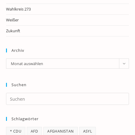
Wahlkreis 273
Weißer
Zukunft
Archiv
Archiv
Monat auswählen
Suchen
Pr
Es
to
Schlagwörter
clo
th
* CDU
AFD
AFGHANISTAN
ASYL
se