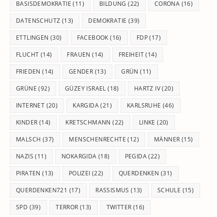
BASISDEMOKRATIE
(11)
BILDUNG
(22)
CORONA
(16)
DATENSCHUTZ
(13)
DEMOKRATIE
(39)
ETTLINGEN
(30)
FACEBOOK
(16)
FDP
(17)
FLUCHT
(14)
FRAUEN
(14)
FREIHEIT
(14)
FRIEDEN
(14)
GENDER
(13)
GRÜN
(11)
GRÜNE
(92)
GÜZEY ISRAEL
(18)
HARTZ IV
(20)
INTERNET
(20)
KARGIDA
(21)
KARLSRUHE
(46)
KINDER
(14)
KRETSCHMANN
(22)
LINKE
(20)
MALSCH
(37)
MENSCHENRECHTE
(12)
MÄNNER
(15)
NAZIS
(11)
NOKARGIDA
(18)
PEGIDA
(22)
PIRATEN
(13)
POLIZEI
(22)
QUERDENKEN
(31)
QUERDENKEN721
(17)
RASSISMUS
(13)
SCHULE
(15)
SPD
(39)
TERROR
(13)
TWITTER
(16)