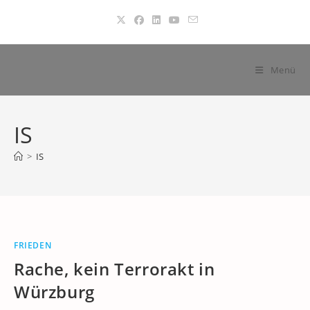
Zum
Inhalt
springen
Menü
IS
>
IS
FRIEDEN
Rache, kein Terrorakt in
Würzburg