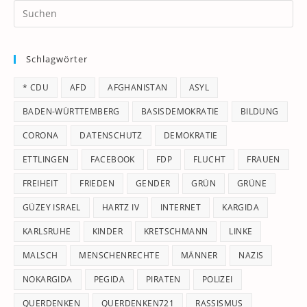
Pr
Es
to
Schlagwörter
clo
th
* CDU
AFD
AFGHANISTAN
ASYL
se
pan
BADEN-WÜRTTEMBERG
BASISDEMOKRATIE
BILDUNG
CORONA
DATENSCHUTZ
DEMOKRATIE
ETTLINGEN
FACEBOOK
FDP
FLUCHT
FRAUEN
FREIHEIT
FRIEDEN
GENDER
GRÜN
GRÜNE
GÜZEY ISRAEL
HARTZ IV
INTERNET
KARGIDA
KARLSRUHE
KINDER
KRETSCHMANN
LINKE
MALSCH
MENSCHENRECHTE
MÄNNER
NAZIS
NOKARGIDA
PEGIDA
PIRATEN
POLIZEI
QUERDENKEN
QUERDENKEN721
RASSISMUS