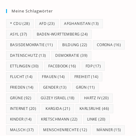
to
Meine Schlagwörter
clo
th
* CDU
(28)
AFD
(23)
AFGHANISTAN
(13)
se
pan
ASYL
(37)
BADEN-WÜRTTEMBERG
(24)
BASISDEMOKRATIE
(11)
BILDUNG
(22)
CORONA
(16)
DATENSCHUTZ
(13)
DEMOKRATIE
(39)
ETTLINGEN
(30)
FACEBOOK
(16)
FDP
(17)
FLUCHT
(14)
FRAUEN
(14)
FREIHEIT
(14)
FRIEDEN
(14)
GENDER
(13)
GRÜN
(11)
GRÜNE
(92)
GÜZEY ISRAEL
(18)
HARTZ IV
(20)
INTERNET
(20)
KARGIDA
(21)
KARLSRUHE
(46)
KINDER
(14)
KRETSCHMANN
(22)
LINKE
(20)
MALSCH
(37)
MENSCHENRECHTE
(12)
MÄNNER
(15)