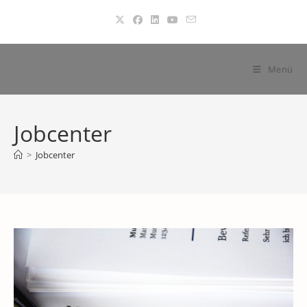
Zum
Inhalt
springen
Menü
Jobcenter
>
Jobcenter