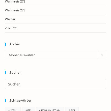
Wahlkreis 272
Wahlkreis 273
Weißer
Zukunft
Archiv
Archiv
Monat auswählen
Suchen
Pr
Es
to
Schlagwörter
clo
th
* CDU
AFD
AFGHANISTAN
ASYL