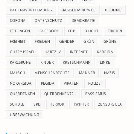
se
pan
BADEN-WÜRTTEMBERG
BASISDEMOKRATIE
BILDUNG
CORONA
DATENSCHUTZ
DEMOKRATIE
ETTLINGEN
FACEBOOK
FDP
FLUCHT
FRAUEN
FREIHEIT
FRIEDEN
GENDER
GRÜN
GRÜNE
GÜZEY ISRAEL
HARTZ IV
INTERNET
KARGIDA
KARLSRUHE
KINDER
KRETSCHMANN
LINKE
MALSCH
MENSCHENRECHTE
MÄNNER
NAZIS
NOKARGIDA
PEGIDA
PIRATEN
POLIZEI
QUERDENKEN
QUERDENKEN721
RASSISMUS
SCHULE
SPD
TERROR
TWITTER
ZENSURSULA
ÜBERWACHUNG