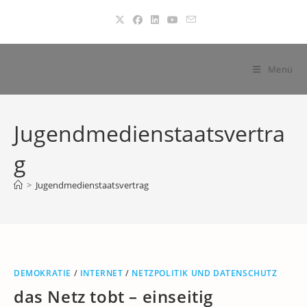
Zum
Inhalt
springen
Menü
Jugendmedienstaatsvertra
g
>
Jugendmedienstaatsvertrag
DEMOKRATIE
/
INTERNET
/
NETZPOLITIK UND DATENSCHUTZ
das Netz tobt – einseitig