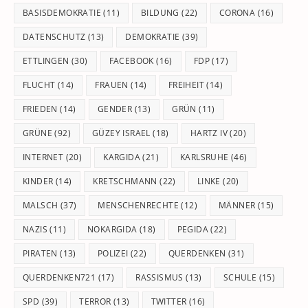
BASISDEMOKRATIE
(11)
BILDUNG
(22)
CORONA
(16)
DATENSCHUTZ
(13)
DEMOKRATIE
(39)
ETTLINGEN
(30)
FACEBOOK
(16)
FDP
(17)
FLUCHT
(14)
FRAUEN
(14)
FREIHEIT
(14)
FRIEDEN
(14)
GENDER
(13)
GRÜN
(11)
GRÜNE
(92)
GÜZEY ISRAEL
(18)
HARTZ IV
(20)
INTERNET
(20)
KARGIDA
(21)
KARLSRUHE
(46)
KINDER
(14)
KRETSCHMANN
(22)
LINKE
(20)
MALSCH
(37)
MENSCHENRECHTE
(12)
MÄNNER
(15)
NAZIS
(11)
NOKARGIDA
(18)
PEGIDA
(22)
PIRATEN
(13)
POLIZEI
(22)
QUERDENKEN
(31)
QUERDENKEN721
(17)
RASSISMUS
(13)
SCHULE
(15)
SPD
(39)
TERROR
(13)
TWITTER
(16)