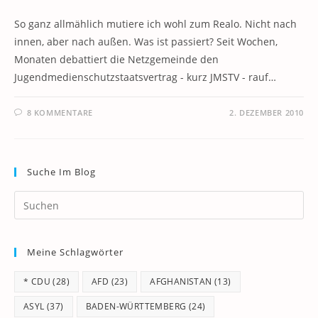
So ganz allmählich mutiere ich wohl zum Realo. Nicht nach
innen, aber nach außen. Was ist passiert? Seit Wochen,
Monaten debattiert die Netzgemeinde den
Jugendmedienschutzstaatsvertrag - kurz JMSTV - rauf…
8 KOMMENTARE
2. DEZEMBER 2010
Suche Im Blog
Pr
Es
to
Meine Schlagwörter
clo
th
* CDU
(28)
AFD
(23)
AFGHANISTAN
(13)
se
pan
ASYL
(37)
BADEN-WÜRTTEMBERG
(24)