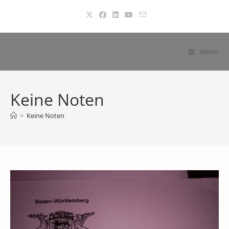
Zum
Inhalt
springen
Menü
Keine Noten
>
Keine Noten