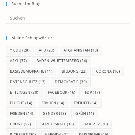
Suche Im Blog
Pr
Es
to
Meine Schlagwörter
clo
th
* CDU
(28)
AFD
(23)
AFGHANISTAN
(13)
se
pan
ASYL
(37)
BADEN-WÜRTTEMBERG
(24)
BASISDEMOKRATIE
(11)
BILDUNG
(22)
CORONA
(16)
DATENSCHUTZ
(13)
DEMOKRATIE
(39)
ETTLINGEN
(30)
FACEBOOK
(16)
FDP
(17)
FLUCHT
(14)
FRAUEN
(14)
FREIHEIT
(14)
FRIEDEN
(14)
GENDER
(13)
GRÜN
(11)
GRÜNE
(92)
GÜZEY ISRAEL
(18)
HARTZ IV
(20)
INTERNET
(20)
KARGIDA
(21)
KARLSRUHE
(46)