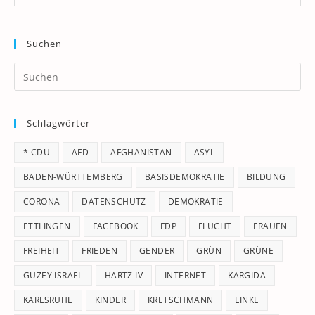
Suchen
Pr
Es
to
Schlagwörter
clo
th
* CDU
AFD
AFGHANISTAN
ASYL
se
pan
BADEN-WÜRTTEMBERG
BASISDEMOKRATIE
BILDUNG
CORONA
DATENSCHUTZ
DEMOKRATIE
ETTLINGEN
FACEBOOK
FDP
FLUCHT
FRAUEN
FREIHEIT
FRIEDEN
GENDER
GRÜN
GRÜNE
GÜZEY ISRAEL
HARTZ IV
INTERNET
KARGIDA
KARLSRUHE
KINDER
KRETSCHMANN
LINKE