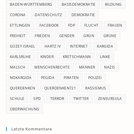
pan
BADEN-WÜRTTEMBERG
BASISDEMOKRATIE
BILDUNG
CORONA
DATENSCHUTZ
DEMOKRATIE
ETTLINGEN
FACEBOOK
FDP
FLUCHT
FRAUEN
FREIHEIT
FRIEDEN
GENDER
GRÜN
GRÜNE
GÜZEY ISRAEL
HARTZ IV
INTERNET
KARGIDA
KARLSRUHE
KINDER
KRETSCHMANN
LINKE
MALSCH
MENSCHENRECHTE
MÄNNER
NAZIS
NOKARGIDA
PEGIDA
PIRATEN
POLIZEI
QUERDENKEN
QUERDENKEN721
RASSISMUS
SCHULE
SPD
TERROR
TWITTER
ZENSURSULA
ÜBERWACHUNG
Letzte Kommentare