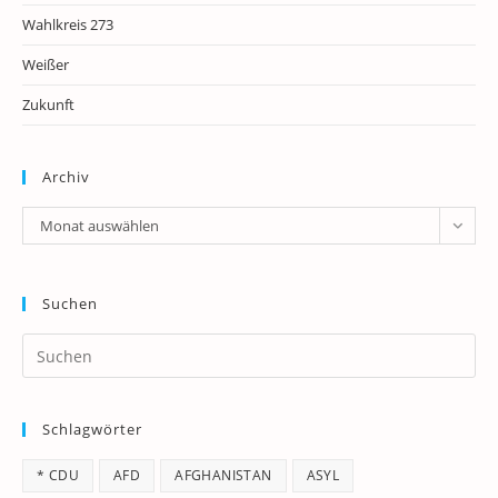
Wahlkreis 273
Weißer
Zukunft
Archiv
Archiv
Monat auswählen
Suchen
Pr
Es
to
Schlagwörter
clo
th
* CDU
AFD
AFGHANISTAN
ASYL
se