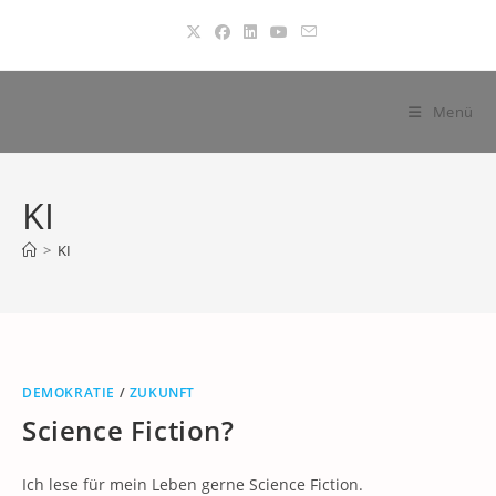
Zum
Inhalt
springen
Menü
KI
>
KI
DEMOKRATIE
/
ZUKUNFT
Science Fiction?
Ich lese für mein Leben gerne Science Fiction.