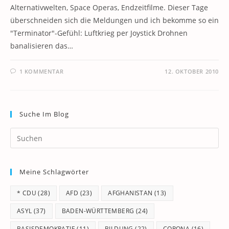
Alternativwelten, Space Operas, Endzeitfilme. Dieser Tage
überschneiden sich die Meldungen und ich bekomme so ein
"Terminator"-Gefühl: Luftkrieg per Joystick Drohnen
banalisieren das…
1 KOMMENTAR
12. OKTOBER 2010
Suche Im Blog
Pr
Es
to
Meine Schlagwörter
clo
th
* CDU
(28)
AFD
(23)
AFGHANISTAN
(13)
se
pan
ASYL
(37)
BADEN-WÜRTTEMBERG
(24)
BASISDEMOKRATIE
(11)
BILDUNG
(22)
CORONA
(16)